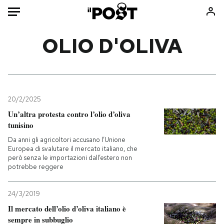
Auto
OLIO D'OLIVA
HOME
Italia
Moda
Mondo
Libri
20/2/2025
Politica
Consumismi
Un’altra protesta contro l’olio d’oliva
tunisino
Tecnologia
Storie/Idee
Da anni gli agricoltori accusano l’Unione
Internet
Ok Boomer!
Europea di svalutare il mercato italiano, che
Scienza
Media
però senza le importazioni dall’estero non
potrebbe reggere
Cultura
Europa
Economia
Altrecose
24/3/2019
Sport
Mondiali calcio 2026
Il mercato dell’olio d’oliva italiano è
sempre in subbuglio