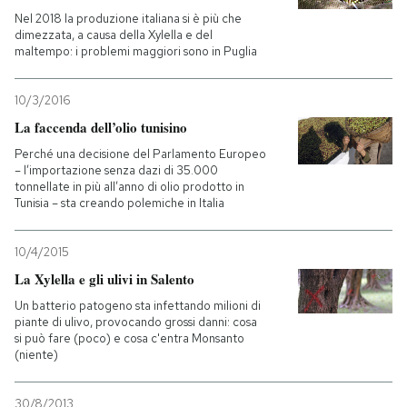
Nel 2018 la produzione italiana si è più che
dimezzata, a causa della Xylella e del
PODCAST
maltempo: i problemi maggiori sono in Puglia
NEWSLETTER
10/3/2016
La faccenda dell’olio tunisino
Perché una decisione del Parlamento Europeo
I MIEI PREFERITI
– l’importazione senza dazi di 35.000
tonnellate in più all’anno di olio prodotto in
Tunisia – sta creando polemiche in Italia
SHOP
10/4/2015
CALENDARIO
La Xylella e gli ulivi in Salento
Un batterio patogeno sta infettando milioni di
piante di ulivo, provocando grossi danni: cosa
AREA PERSONALE
si può fare (poco) e cosa c'entra Monsanto
(niente)
Entra
30/8/2013