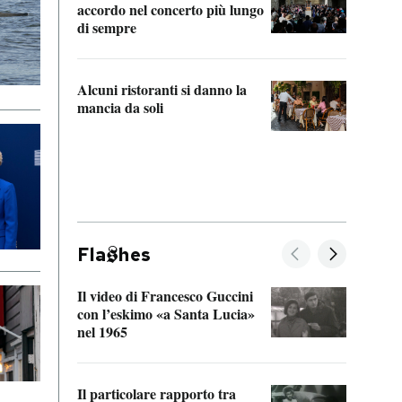
accordo nel concerto più lungo
di sempre
Il ci
parla
Alcuni ristoranti si danno la
nessu
mancia da soli
Fla
hes
Il video di Francesco Guccini
Sulla
con l’eskimo «a Santa Lucia»
vorti
nel 1965
veder
Il particolare rapporto tra
La ve