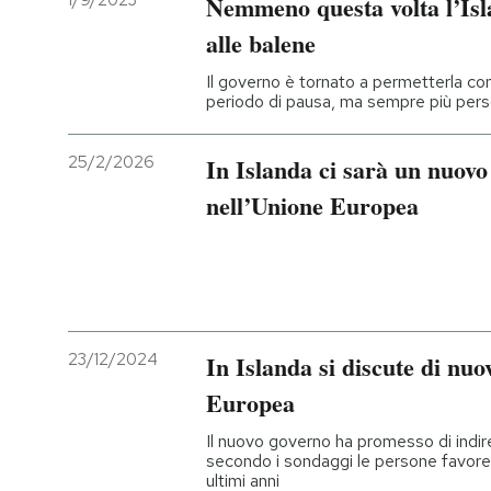
1/9/2023
Nemmeno questa volta l’Isla
alle balene
PODCAST
Il governo è tornato a permetterla con
periodo di pausa, ma sempre più pers
NEWSLETTER
25/2/2026
In Islanda ci sarà un nuov
I MIEI PREFERITI
nell’Unione Europea
SHOP
CALENDARIO
23/12/2024
In Islanda si discute di nuo
Europea
AREA PERSONALE
Il nuovo governo ha promesso di indir
Entra
secondo i sondaggi le persone favore
ultimi anni