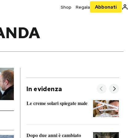
Abbonati
Shop
Regala
ANDA
In evidenza
Le creme solari spiegate male
FitAc
guerr
Dopo due anni è cambiato
A cos