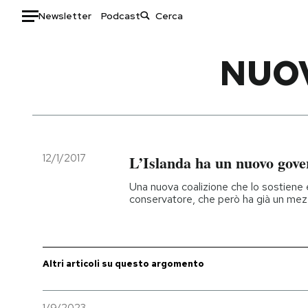
Newsletter
Podcast
Auto
NUO
HOME
Italia
Moda
Mondo
Libri
Politica
Consumismi
12/1/2017
L’Islanda ha un nuovo gove
Tecnologia
Storie/Idee
Una nuova coalizione che lo sostiene 
Internet
Ok Boomer!
conservatore, che però ha già un me
Scienza
Media
Cultura
Europa
Economia
Altrecose
Altri articoli su questo argomento
Sport
Mondiali calcio 2026