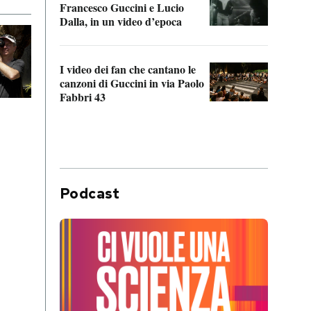
Francesco Guccini e Lucio
“Loco
Dalla, in un video d’epoca
Franc
I video dei fan che cantano le
Il de
canzoni di Guccini in via Paolo
Edoar
Fabbri 43
cappi
Podcast