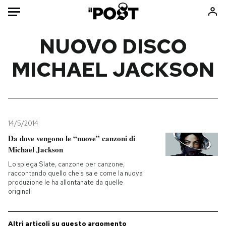
Auto
NUOVO DISCO
MICHAEL JACKSON
HOME
Italia
Moda
Mondo
Libri
Politica
Consumismi
14/5/2014
Tecnologia
Storie/Idee
Da dove vengono le “nuove” canzoni di
Internet
Ok Boomer!
Michael Jackson
Scienza
Media
Lo spiega Slate, canzone per canzone,
Cultura
Europa
raccontando quello che si sa e come la nuova
produzione le ha allontanate da quelle
Economia
Altrecose
originali
Sport
Mondiali calcio 2026
Altri articoli su questo argomento