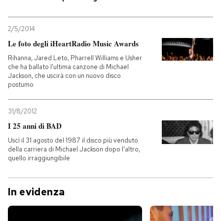
PODCAST
2/5/2014
Le foto degli iHeartRadio Music Awards
NEWSLETTER
Rihanna, Jared Leto, Pharrell Williams e Usher
che ha ballato l'ultima canzone di Michael
Jackson, che uscirà con un nuovo disco
postumo
I MIEI PREFERITI
31/8/2012
SHOP
I 25 anni di BAD
Uscì il 31 agosto del 1987 il disco più venduto
della carriera di Michael Jackson dopo l'altro,
CALENDARIO
quello irraggiungibile
AREA PERSONALE
In evidenza
Entra