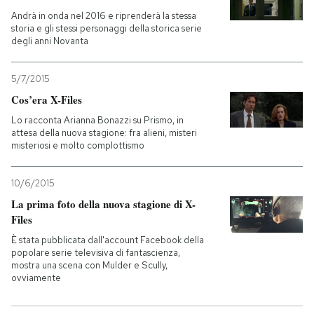
Andrà in onda nel 2016 e riprenderà la stessa
PODCAST
storia e gli stessi personaggi della storica serie
degli anni Novanta
NEWSLETTER
5/7/2015
Cos’era X-Files
Lo racconta Arianna Bonazzi su Prismo, in
I MIEI PREFERITI
attesa della nuova stagione: fra alieni, misteri
misteriosi e molto complottismo
SHOP
10/6/2015
La prima foto della nuova stagione di X-
CALENDARIO
Files
È stata pubblicata dall'account Facebook della
popolare serie televisiva di fantascienza,
AREA PERSONALE
mostra una scena con Mulder e Scully,
ovviamente
Entra