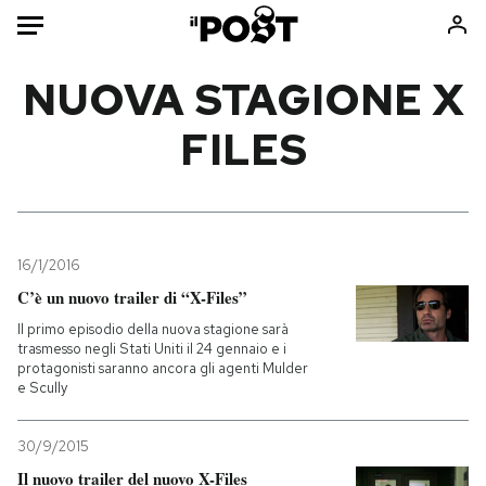
Auto
NUOVA STAGIONE X
FILES
HOME
Italia
Moda
Mondo
Libri
Politica
Consumismi
16/1/2016
Tecnologia
Storie/Idee
C’è un nuovo trailer di “X-Files”
Internet
Ok Boomer!
Il primo episodio della nuova stagione sarà
Scienza
Media
trasmesso negli Stati Uniti il 24 gennaio e i
protagonisti saranno ancora gli agenti Mulder
Cultura
Europa
e Scully
Economia
Altrecose
Sport
Mondiali calcio 2026
30/9/2015
Il nuovo trailer del nuovo X-Files