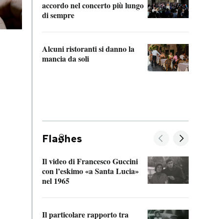
accordo nel concerto più lungo
di sempre
Il ci
parla
Alcuni ristoranti si danno la
nessu
mancia da soli
Fla
hes
Il video di Francesco Guccini
Sulla
con l’eskimo «a Santa Lucia»
vorti
nel 1965
veder
Il particolare rapporto tra
La ve