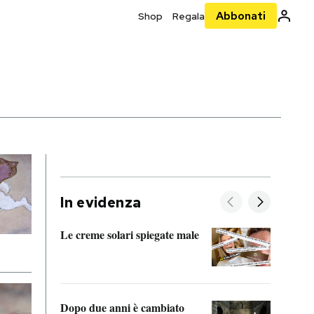
Abbonati
Shop
Regala
In evidenza
Le creme solari spiegate male
FitAc
guerr
Dopo due anni è cambiato
A cos