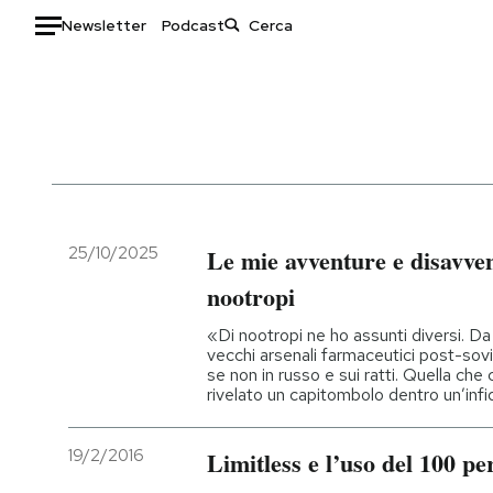
Newsletter
Podcast
Auto
HOME
Italia
Moda
Mondo
Libri
Politica
Consumismi
25/10/2025
Le mie avventure e disavve
Tecnologia
Storie/Idee
nootropi
Internet
Ok Boomer!
«Di nootropi ne ho assunti diversi. Da 
Scienza
Media
vecchi arsenali farmaceutici post-sovie
se non in russo e sui ratti. Quella che
Cultura
Europa
rivelato un capitombolo dentro un’infi
Economia
Altrecose
Sport
Mondiali calcio 2026
19/2/2016
Limitless e l’uso del 100 pe