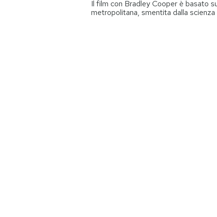
Il film con Bradley Cooper è basato 
metropolitana, smentita dalla scienza
PODCAST
NEWSLETTER
I MIEI PREFERITI
SHOP
CALENDARIO
AREA PERSONALE
Entra