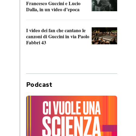
Francesco Guccini e Lucio
“Loco
Dalla, in un video d’epoca
Franc
I video dei fan che cantano le
Il de
canzoni di Guccini in via Paolo
Edoar
Fabbri 43
cappi
Podcast