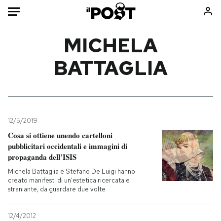
Auto
MICHELA
BATTAGLIA
HOME
Italia
Moda
Mondo
Libri
Politica
Consumismi
12/5/2019
Tecnologia
Storie/Idee
Cosa si ottiene unendo cartelloni
Internet
Ok Boomer!
pubblicitari occidentali e immagini di
Scienza
Media
propaganda dell’ISIS
Cultura
Europa
Michela Battaglia e Stefano De Luigi hanno
creato manifesti di un'estetica ricercata e
Economia
Altrecose
straniante, da guardare due volte
Sport
Mondiali calcio 2026
12/4/2012