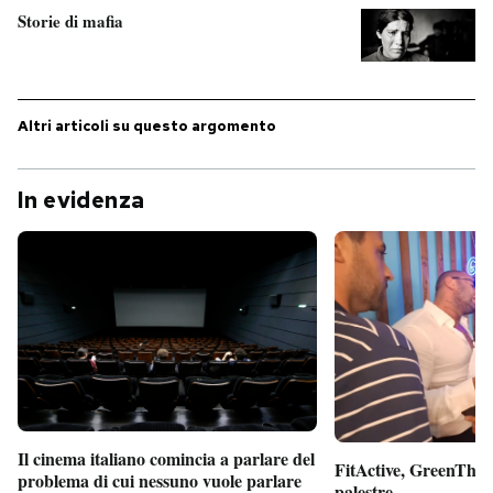
Storie di mafia
PODCAST
NEWSLETTER
Altri articoli su questo argomento
I MIEI PREFERITI
In evidenza
SHOP
CALENDARIO
AREA PERSONALE
Entra
Il cinema italiano comincia a parlare del
FitActive, GreenTheor
problema di cui nessuno vuole parlare
palestre