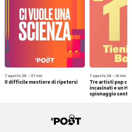
7 agosto 26
-
37 min
7 agosto 26
-
16 min
Il difficile mestiere di ripetersi
Tre artisti pop ch
incasinati e un Hit
spionaggio senti