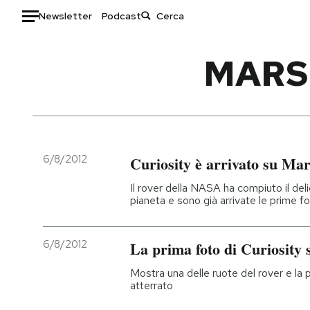
Newsletter
Podcast
Auto
MARS
HOME
Italia
Moda
Mondo
Libri
Politica
Consumismi
6/8/2012
Curiosity è arrivato su Mar
Tecnologia
Storie/Idee
Il rover della NASA ha compiuto il del
Internet
Ok Boomer!
pianeta e sono già arrivate le prime f
Scienza
Media
Cultura
Europa
6/8/2012
La prima foto di Curiosity
Economia
Altrecose
Mostra una delle ruote del rover e la 
Sport
Mondiali calcio 2026
atterrato