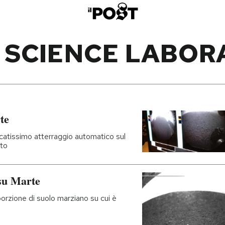
 SCIENCE LABOR
te
icatissimo atterraggio automatico sul
oto
 su Marte
porzione di suolo marziano su cui è