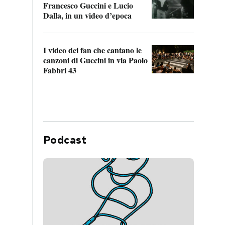
Francesco Guccini e Lucio
“Loco
Dalla, in un video d’epoca
Franc
I video dei fan che cantano le
Il de
canzoni di Guccini in via Paolo
Edoar
Fabbri 43
cappi
Podcast