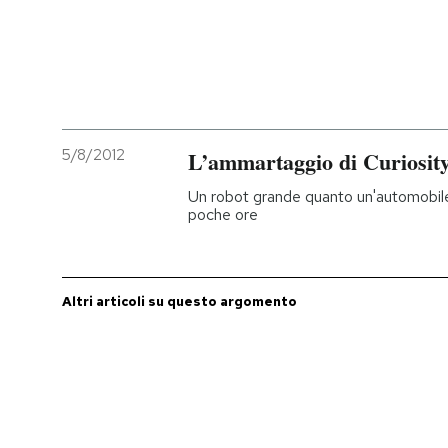
PODCAST
NEWSLETTER
5/8/2012
L’ammartaggio di Curiosit
I MIEI PREFERITI
Un robot grande quanto un'automobile
poche ore
SHOP
Altri articoli su questo argomento
CALENDARIO
AREA PERSONALE
Entra