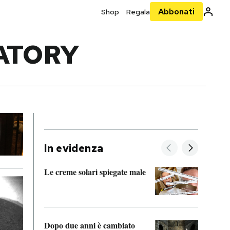
Abbonati
Shop
Regala
ATORY
In evidenza
Le creme solari spiegate male
FitAc
guerr
Dopo due anni è cambiato
A cos