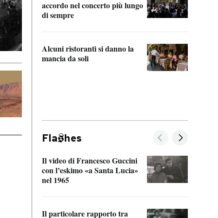
accordo nel concerto più lungo
di sempre
Il ci
parla
Alcuni ristoranti si danno la
nessu
mancia da soli
Fla
hes
Il video di Francesco Guccini
Sulla
con l’eskimo «a Santa Lucia»
vorti
nel 1965
veder
Il particolare rapporto tra
La ve