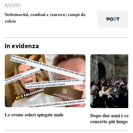
8/1/2013
PODCAST
Sottomarini, condoni e (ancora) campi da
calcio
NEWSLETTER
In evidenza
I MIEI PREFERITI
SHOP
CALENDARIO
AREA PERSONALE
Le creme solari spiegate male
Dopo due anni è camb
concerto più lungo d
Entra