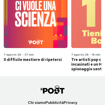
7 agosto 26
-
37 min
7 agosto 26
-
16 min
Il difficile mestiere di ripetersi
Tre artisti pop ch
incasinati e un Hit
spionaggio senti
Chi siamo
Pubblicità
Privacy