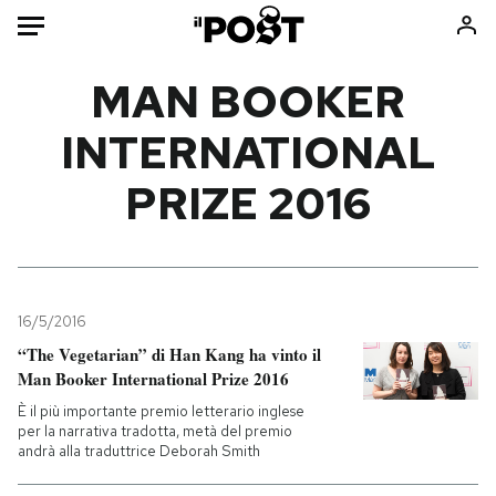
Auto
MAN BOOKER
INTERNATIONAL
HOME
PRIZE 2016
Italia
Moda
Mondo
Libri
Politica
Consumismi
Tecnologia
Storie/Idee
Internet
Ok Boomer!
16/5/2016
Scienza
Media
“The Vegetarian” di Han Kang ha vinto il
Man Booker International Prize 2016
Cultura
Europa
Economia
Altrecose
È il più importante premio letterario inglese
per la narrativa tradotta, metà del premio
Sport
Mondiali calcio 2026
andrà alla traduttrice Deborah Smith