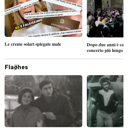
Le creme solari spiegate male
Dopo due anni è camb
concerto più lungo d
Fla
hes