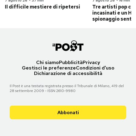
7 agosto 26
-
37 min
7 agosto 26
-
16 min
Il difficile mestiere di ripetersi
Tre artisti pop ch
incasinati e un Hit
spionaggio senti
Chi siamo
Pubblicità
Privacy
Gestisci le preferenze
Condizioni d'uso
Dichiarazione di accessibilità
Il Post è una testata registrata presso il Tribunale di Milano, 419 del
28 settembre 2009 - ISSN 2610-9980
Abbonati