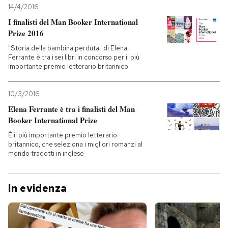
14/4/2016
PODCAST
I finalisti del Man Booker International
Prize 2016
"Storia della bambina perduta" di Elena
NEWSLETTER
Ferrante è tra i sei libri in concorso per il più
importante premio letterario britannico
I MIEI PREFERITI
10/3/2016
Elena Ferrante è tra i finalisti del Man
Booker International Prize
SHOP
È il più importante premio letterario
britannico, che seleziona i migliori romanzi al
mondo tradotti in inglese
CALENDARIO
In evidenza
AREA PERSONALE
Entra