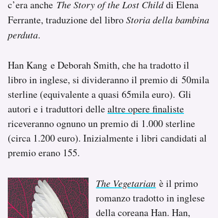
c’era anche
The Story of the Lost Child
di Elena
Notifiche mobile
Ferrante, traduzione del libro
Storia della bambina
Regala il Post
perduta
.
Hai bisogno di aiuto?
Esci
Han Kang e Deborah Smith, che ha tradotto il
libro in inglese, si divideranno il premio di 50mila
sterline (equivalente a quasi 65mila euro). Gli
autori e i traduttori delle
altre opere finaliste
riceveranno ognuno un premio di 1.000 sterline
(circa 1.200 euro). Inizialmente i libri candidati al
premio erano 155.
The Vegetarian
è il primo
romanzo tradotto in inglese
della coreana Han. Han,