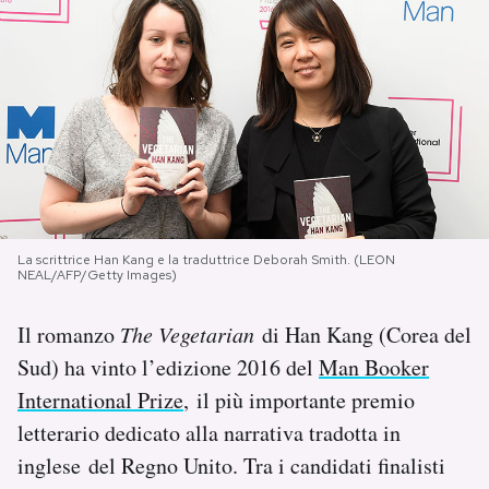
PODCAST
NEWSLETTER
I MIEI PREFERITI
SHOP
La scrittrice Han Kang e la traduttrice Deborah Smith. (LEON
NEAL/AFP/Getty Images)
Il romanzo
The Vegetarian
di Han Kang (Corea del
CALENDARIO
Sud) ha vinto l’edizione 2016 del
Man Booker
International Prize
, il più importante premio
AREA PERSONALE
letterario dedicato alla narrativa tradotta in
Area Personale
inglese del Regno Unito. Tra i candidati finalisti
Newsletter