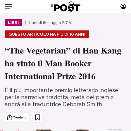
Auto
LIBRI
Lunedì 16 maggio 2016
QUESTO ARTICOLO HA PIÙ DI
10 ANNI
HOME
“The Vegetarian” di Han Kang
Italia
Moda
Mondo
Libri
ha vinto il Man Booker
Politica
Consumismi
International Prize 2016
Tecnologia
Storie/Idee
Internet
Ok Boomer!
È il più importante premio letterario inglese
Scienza
Media
per la narrativa tradotta, metà del premio
Cultura
Europa
andrà alla traduttrice Deborah Smith
Economia
Altrecose
Sport
Mondiali calcio 2026
Condividi