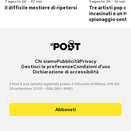
7 agosto 26
-
37 min
7 agosto 26
-
16 min
Il difficile mestiere di ripetersi
Tre artisti pop ch
incasinati e un Hit
spionaggio senti
Chi siamo
Pubblicità
Privacy
Gestisci le preferenze
Condizioni d'uso
Dichiarazione di accessibilità
Il Post è una testata registrata presso il Tribunale di Milano, 419 del
28 settembre 2009 - ISSN 2610-9980
Abbonati