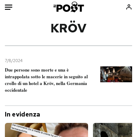
Auto
KRÖV
HOME
Italia
Moda
Mondo
Libri
7/8/2024
Politica
Consumismi
Due persone sono morte e una è
intrappolata sotto le macerie in seguito al
Tecnologia
Storie/Idee
crollo di un hotel a Kröv, nella Germania
Internet
Ok Boomer!
occidentale
Scienza
Media
Cultura
Europa
Economia
Altrecose
In evidenza
Sport
Mondiali calcio 2026