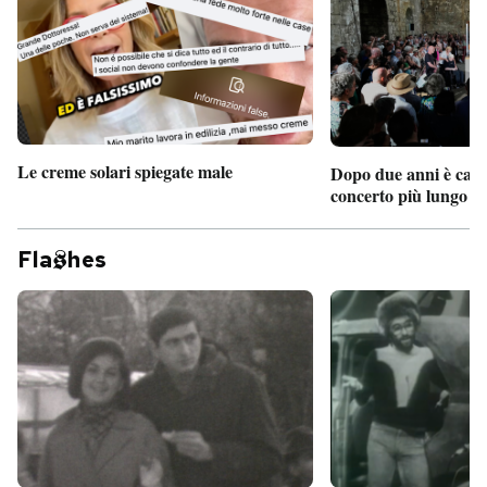
PODCAST
NEWSLETTER
Le creme solari spiegate male
Dopo due anni è camb
I MIEI PREFERITI
concerto più lungo d
Fla
hes
SHOP
CALENDARIO
AREA PERSONALE
Entra