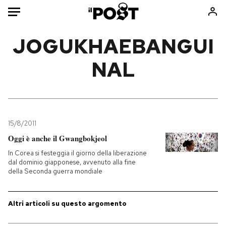
Auto
JOGUKHAEBANGUI
NAL
HOME
Italia
Moda
Mondo
Libri
Politica
Consumismi
15/8/2011
Tecnologia
Storie/Idee
Oggi è anche il Gwangbokjeol
Internet
Ok Boomer!
In Corea si festeggia il giorno della liberazione
Scienza
Media
dal dominio giapponese, avvenuto alla fine
della Seconda guerra mondiale
Cultura
Europa
Economia
Altrecose
Sport
Mondiali calcio 2026
Altri articoli su questo argomento