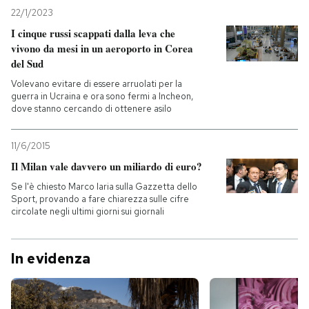
22/1/2023
PODCAST
I cinque russi scappati dalla leva che
vivono da mesi in un aeroporto in Corea
del Sud
NEWSLETTER
Volevano evitare di essere arruolati per la
guerra in Ucraina e ora sono fermi a Incheon,
dove stanno cercando di ottenere asilo
I MIEI PREFERITI
11/6/2015
SHOP
Il Milan vale davvero un miliardo di euro?
Se l'è chiesto Marco Iaria sulla Gazzetta dello
Sport, provando a fare chiarezza sulle cifre
CALENDARIO
circolate negli ultimi giorni sui giornali
AREA PERSONALE
In evidenza
Entra