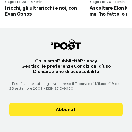
5 agosto 26
-
47 min
5 agosto 26
-
11 min
I ricchi, gli ultraricchi e noi, con
Ascoltare Elon Mus
Evan Osnos
ma l’ho fatto io al
Chi siamo
Pubblicità
Privacy
Gestisci le preferenze
Condizioni d'uso
Dichiarazione di accessibilità
Il Post è una testata registrata presso il Tribunale di Milano, 419 del
28 settembre 2009 - ISSN 2610-9980
Abbonati