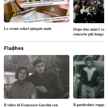
PODCAST
NEWSLETTER
Le creme solari spiegate male
Dopo due anni è camb
concerto più lungo d
I MIEI PREFERITI
Fla
hes
SHOP
CALENDARIO
AREA PERSONALE
Entra
Il particolare rappor
Il video di Francesco Guccini con