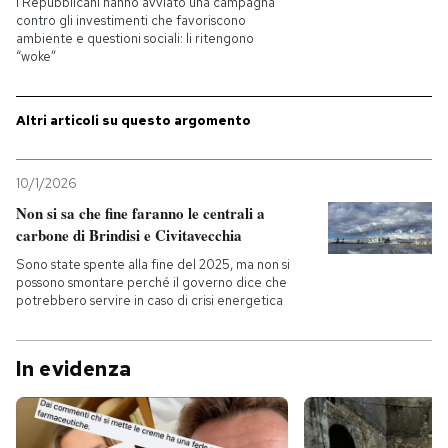
I Repubblicani hanno avviato una campagna
contro gli investimenti che favoriscono
ambiente e questioni sociali: li ritengono
PODCAST
“woke”
NEWSLETTER
Altri articoli su questo argomento
I MIEI PREFERITI
10/1/2026
Non si sa che fine faranno le centrali a
carbone di Brindisi e Civitavecchia
SHOP
Sono state spente alla fine del 2025, ma non si
possono smontare perché il governo dice che
potrebbero servire in caso di crisi energetica
CALENDARIO
In evidenza
AREA PERSONALE
Entra