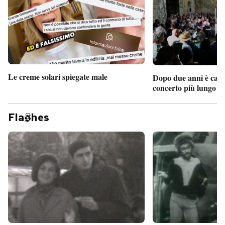
Le creme solari spiegate male
Dopo due anni è camb
concerto più lungo d
Fla
hes