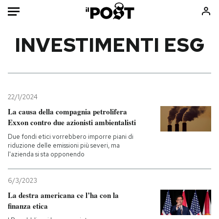
Auto
INVESTIMENTI ESG
HOME
Italia
Moda
Mondo
Libri
22/1/2024
Politica
Consumismi
La causa della compagnia petrolifera
Exxon contro due azionisti ambientalisti
Tecnologia
Storie/Idee
Due fondi etici vorrebbero imporre piani di
Internet
Ok Boomer!
riduzione delle emissioni più severi, ma
Scienza
Media
l'azienda si sta opponendo
Cultura
Europa
Economia
Altrecose
6/3/2023
La destra americana ce l’ha con la
Sport
Mondiali calcio 2026
finanza etica