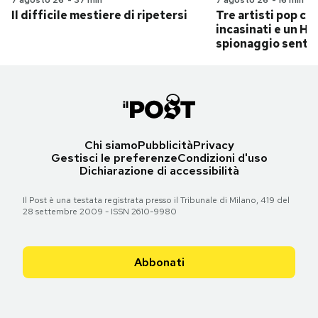
Il difficile mestiere di ripetersi
Tre artisti pop ch
incasinati e un Hit
spionaggio senti
Chi siamo
Pubblicità
Privacy
Gestisci le preferenze
Condizioni d'uso
Dichiarazione di accessibilità
Il Post è una testata registrata presso il Tribunale di Milano, 419 del
28 settembre 2009 - ISSN 2610-9980
Abbonati