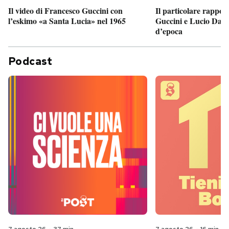
Il particolare rappor
Il video di Francesco Guccini con
Guccini e Lucio Dalla
l’eskimo «a Santa Lucia» nel 1965
d’epoca
Podcast
7 agosto 26
-
37 min
7 agosto 26
-
16 min