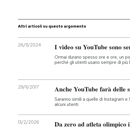
PODCAST
Altri articoli su questo argomento
NEWSLETTER
26/11/2024
I video su YouTube sono se
I MIEI PREFERITI
Ormai durano spesso ore e ore, un po'
perché gli utenti usano sempre di più l
SHOP
29/11/2017
Anche YouTube farà delle sp
CALENDARIO
Saranno simili a quelle di Instagram e
alcuni utenti
AREA PERSONALE
Entra
13/2/2026
Da zero ad atleta olimpico i