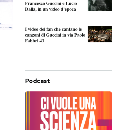
Francesco Guccini e Lucio
“Loco
Dalla, in un video d’epoca
Franc
I video dei fan che cantano le
Il de
canzoni di Guccini in via Paolo
Edoar
Fabbri 43
cappi
Podcast