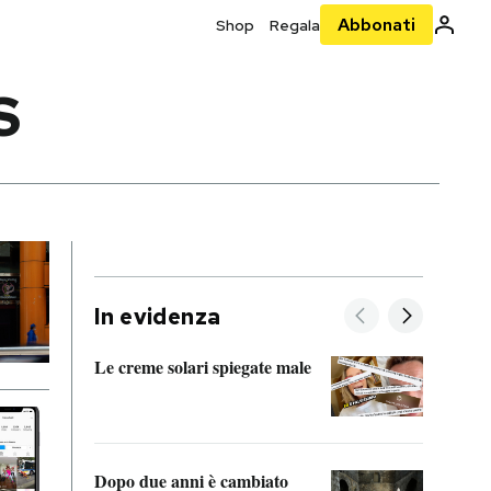
Abbonati
Shop
Regala
S
In evidenza
Le creme solari spiegate male
FitAc
guerr
Dopo due anni è cambiato
A cos