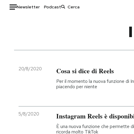
Newsletter
Podcast
Auto
HOME
Italia
Moda
Mondo
Libri
Politica
Consumismi
20/8/2020
Cosa si dice di Reels
Tecnologia
Storie/Idee
Per il momento la nuova funzione di In
Internet
Ok Boomer!
piacendo per niente
Scienza
Media
Cultura
Europa
Economia
Altrecose
5/8/2020
Instagram Reels è disponibi
Sport
Mondiali calcio 2026
È una nuova funzione che permette di 
ricorda molto TikTok