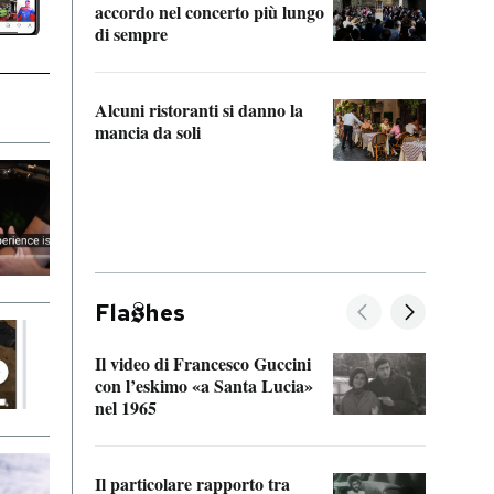
accordo nel concerto più lungo
di sempre
Il ci
parla
Alcuni ristoranti si danno la
nessu
mancia da soli
Fla
hes
Il video di Francesco Guccini
Sulla
con l’eskimo «a Santa Lucia»
vorti
nel 1965
veder
Il particolare rapporto tra
La ve