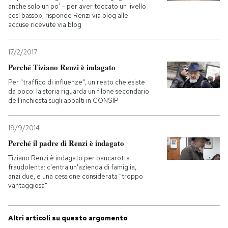
anche solo un po’ – per aver toccato un livello
così basso», risponde Renzi via blog alle
PODCAST
accuse ricevute via blog
17/2/2017
NEWSLETTER
Perché Tiziano Renzi è indagato
Per "traffico di influenze", un reato che esiste
I MIEI PREFERITI
da poco: la storia riguarda un filone secondario
dell'inchiesta sugli appalti in CONSIP
SHOP
19/9/2014
Perché il padre di Renzi è indagato
CALENDARIO
Tiziano Renzi è indagato per bancarotta
fraudolenta: c'entra un'azienda di famiglia,
anzi due, e una cessione considerata "troppo
vantaggiosa"
AREA PERSONALE
Entra
Altri articoli su questo argomento