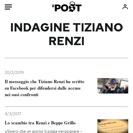
Auto
INDAGINE TIZIANO
RENZI
HOME
Italia
Moda
Mondo
Libri
Politica
Consumismi
20/2/2019
Tecnologia
Storie/Idee
Il messaggio che Tiziano Renzi ha scritto
Internet
Ok Boomer!
su Facebook per difendersi dalle accuse
Scienza
Media
nei suoi confronti
Cultura
Europa
Economia
Altrecose
4/3/2017
Sport
Mondiali calcio 2026
Lo scambio tra Renzi e Beppe Grillo
«Spero che un giorno ti possa vergognare –