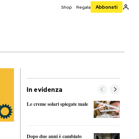
Abbonati
Shop
Regala
In evidenza
Le creme solari spiegate male
FitAc
guerr
Dopo due anni è cambiato
A cos