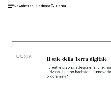
Newsletter
Podcast
Auto
HOME
Italia
Moda
Mondo
Libri
Politica
Consumismi
6/5/2016
Il sale della Terra digitale
Tecnologia
Storie/Idee
I creativi ci sono, i designer anche, ma
Internet
Ok Boomer!
arrivano. Il primo hackaton di innovazio
programma?
Scienza
Media
Cultura
Europa
Economia
Altrecose
Sport
Mondiali calcio 2026