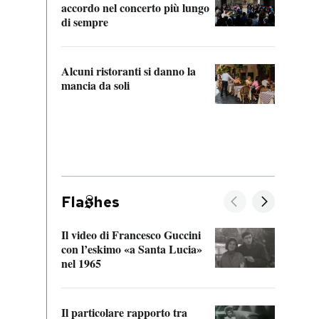
accordo nel concerto più lungo
di sempre
Il ci
parla
Alcuni ristoranti si danno la
nessu
mancia da soli
Fla
hes
Il video di Francesco Guccini
Sulla
con l’eskimo «a Santa Lucia»
vorti
nel 1965
veder
Il particolare rapporto tra
La ve