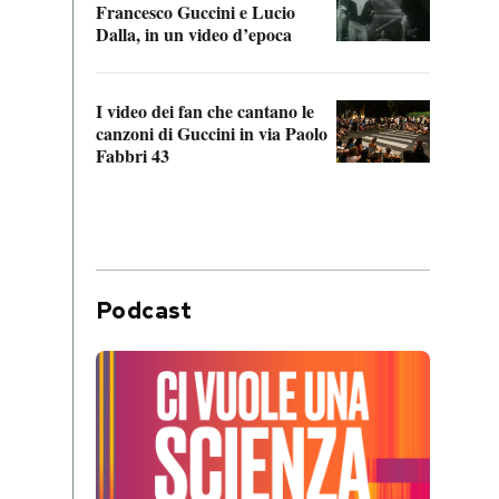
Francesco Guccini e Lucio
“Loco
Dalla, in un video d’epoca
Franc
I video dei fan che cantano le
Il de
canzoni di Guccini in via Paolo
Edoar
Fabbri 43
cappi
Podcast