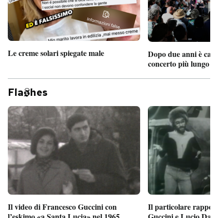
Le creme solari spiegate male
Dopo due anni è camb
concerto più lungo d
Fla
hes
Il particolare rappor
Il video di Francesco Guccini con
Guccini e Lucio Dalla
l’eskimo «a Santa Lucia» nel 1965