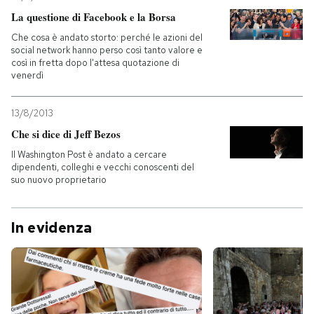
La questione di Facebook e la Borsa
PODCAST
Che cosa è andato storto: perché le azioni del
social network hanno perso così tanto valore e
così in fretta dopo l'attesa quotazione di
NEWSLETTER
venerdì
13/8/2013
I MIEI PREFERITI
Che si dice di Jeff Bezos
Il Washington Post è andato a cercare
SHOP
dipendenti, colleghi e vecchi conoscenti del
suo nuovo proprietario
CALENDARIO
In evidenza
AREA PERSONALE
Entra