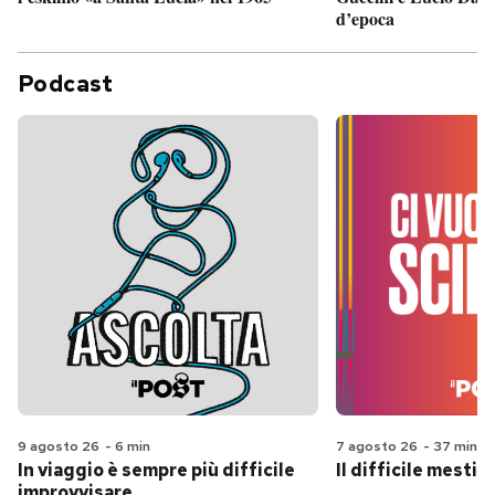
d’epoca
Podcast
9 agosto 26
-
6 min
7 agosto 26
-
37 min
In viaggio è sempre più difficile
Il difficile mestie
improvvisare