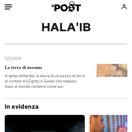
Auto
HALA'IB
HOME
Italia
Moda
Mondo
Libri
11/5/2014
Politica
Consumismi
La terra di nessuno
Tecnologia
Storie/Idee
In senso letterale: la storia di un pezzo di terra
al confine tra Egitto e Sudan che nessuno
Internet
Ok Boomer!
stato al mondo reclama come suo
Scienza
Media
Cultura
Europa
In evidenza
Economia
Altrecose
Sport
Mondiali calcio 2026