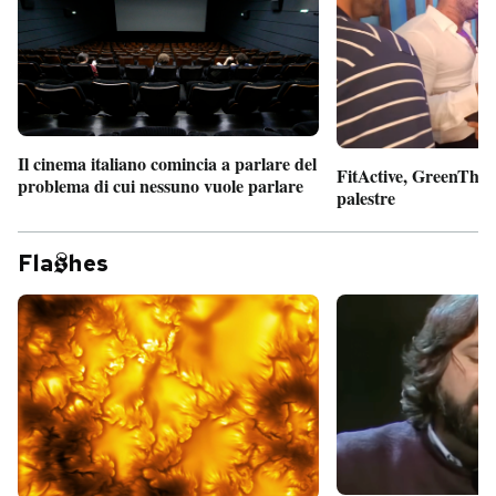
PODCAST
NEWSLETTER
Il cinema italiano comincia a parlare del
FitActive, GreenTheor
problema di cui nessuno vuole parlare
I MIEI PREFERITI
palestre
Fla
hes
SHOP
CALENDARIO
AREA PERSONALE
Entra