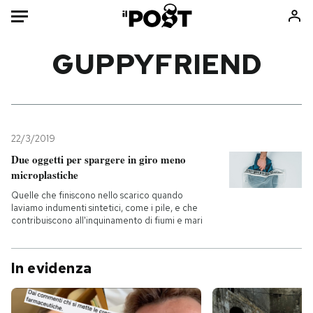
Auto
GUPPYFRIEND
HOME
Italia
Moda
Mondo
Libri
22/3/2019
Politica
Consumismi
Due oggetti per spargere in giro meno
microplastiche
Tecnologia
Storie/Idee
Quelle che finiscono nello scarico quando
Internet
Ok Boomer!
laviamo indumenti sintetici, come i pile, e che
Scienza
Media
contribuiscono all'inquinamento di fiumi e mari
Cultura
Europa
Economia
Altrecose
In evidenza
Sport
Mondiali calcio 2026