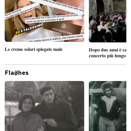
PODCAST
NEWSLETTER
Le creme solari spiegate male
Dopo due anni è camb
I MIEI PREFERITI
concerto più lungo d
SHOP
Fla
hes
CALENDARIO
AREA PERSONALE
Entra