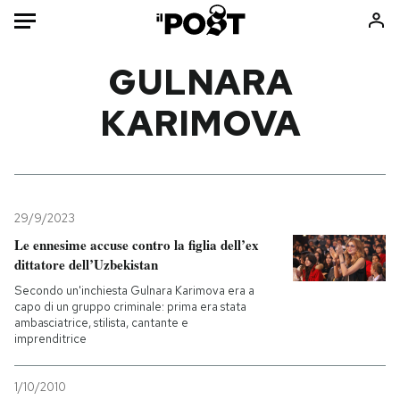
Auto
GULNARA
KARIMOVA
HOME
Italia
Moda
Mondo
Libri
Politica
Consumismi
29/9/2023
Tecnologia
Storie/Idee
Le ennesime accuse contro la figlia dell’ex
Internet
Ok Boomer!
dittatore dell’Uzbekistan
Scienza
Media
Secondo un'inchiesta Gulnara Karimova era a
Cultura
Europa
capo di un gruppo criminale: prima era stata
ambasciatrice, stilista, cantante e
Economia
Altrecose
imprenditrice
Sport
Mondiali calcio 2026
1/10/2010