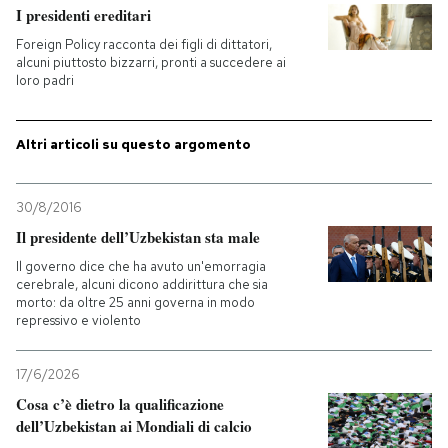
I presidenti ereditari
PODCAST
Foreign Policy racconta dei figli di dittatori,
alcuni piuttosto bizzarri, pronti a succedere ai
loro padri
NEWSLETTER
Altri articoli su questo argomento
I MIEI PREFERITI
30/8/2016
Il presidente dell’Uzbekistan sta male
SHOP
Il governo dice che ha avuto un'emorragia
cerebrale, alcuni dicono addirittura che sia
morto: da oltre 25 anni governa in modo
CALENDARIO
repressivo e violento
AREA PERSONALE
17/6/2026
Cosa c’è dietro la qualificazione
Entra
dell’Uzbekistan ai Mondiali di calcio