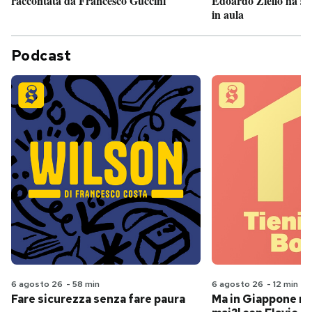
Edoardo Ziello ha sv
raccontata da Francesco Guccini
in aula
Podcast
6 agosto 26
-
58 min
6 agosto 26
-
12 min
Fare sicurezza senza fare paura
Ma in Giappone n