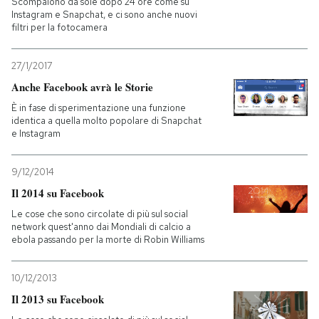
Scompaiono da sole dopo 24 ore come su
Instagram e Snapchat, e ci sono anche nuovi
filtri per la fotocamera
PODCAST
27/1/2017
NEWSLETTER
Anche Facebook avrà le Storie
È in fase di sperimentazione una funzione
identica a quella molto popolare di Snapchat
I MIEI PREFERITI
e Instagram
SHOP
9/12/2014
Il 2014 su Facebook
Le cose che sono circolate di più sul social
CALENDARIO
network quest'anno dai Mondiali di calcio a
ebola passando per la morte di Robin Williams
AREA PERSONALE
10/12/2013
Entra
Il 2013 su Facebook