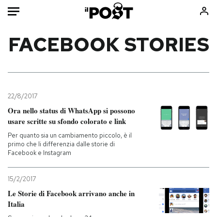
Auto
FACEBOOK STORIES
HOME
Italia
Moda
Mondo
Libri
22/8/2017
Politica
Consumismi
Ora nello status di WhatsApp si possono
usare scritte su sfondo colorato e link
Tecnologia
Storie/Idee
Per quanto sia un cambiamento piccolo, è il
Internet
Ok Boomer!
primo che li differenzia dalle storie di
Scienza
Media
Facebook e Instagram
Cultura
Europa
Economia
Altrecose
15/2/2017
Le Storie di Facebook arrivano anche in
Sport
Mondiali calcio 2026
Italia