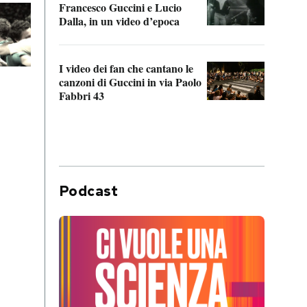
Francesco Guccini e Lucio
“Loco
Dalla, in un video d’epoca
Franc
I video dei fan che cantano le
Il de
canzoni di Guccini in via Paolo
Edoar
Fabbri 43
cappi
Podcast