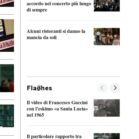
accordo nel concerto più lungo
di sempre
Il ci
parla
Alcuni ristoranti si danno la
nessu
mancia da soli
Fla
hes
Il video di Francesco Guccini
Sulla
con l’eskimo «a Santa Lucia»
vorti
nel 1965
veder
Il particolare rapporto tra
La ve