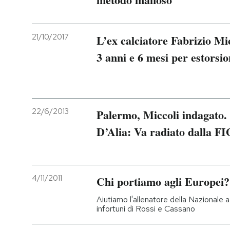
PODCAST
21/10/2017
L’ex calciatore Fabrizio Mi
3 anni e 6 mesi per estorsi
NEWSLETTER
I MIEI PREFERITI
22/6/2013
Palermo, Miccoli indagato. 
SHOP
D’Alia: Va radiato dalla F
CALENDARIO
4/11/2011
Chi portiamo agli Europei?
AREA PERSONALE
Aiutiamo l'allenatore della Nazionale a
infortuni di Rossi e Cassano
Entra