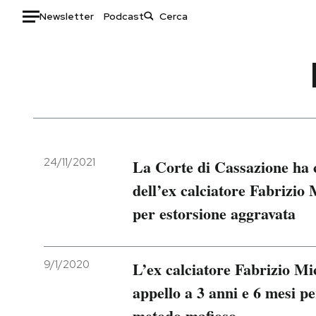
Newsletter
Podcast
Auto
HOME
Italia
Moda
Mondo
Libri
Politica
Consumismi
24/11/2021
La Corte di Cassazione ha
Tecnologia
Storie/Idee
dell’ex calciatore Fabrizio 
Internet
Ok Boomer!
per estorsione aggravata
Scienza
Media
Cultura
Europa
Economia
Altrecose
9/1/2020
L’ex calciatore Fabrizio Mi
Sport
Mondiali calcio 2026
appello a 3 anni e 6 mesi p
metodo mafioso