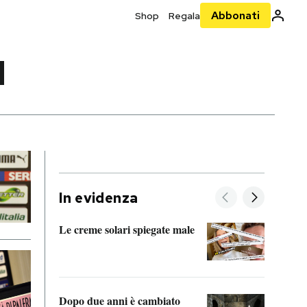
Abbonati
Shop
Regala
I
In evidenza
Le creme solari spiegate male
FitAc
guerr
Dopo due anni è cambiato
A cos