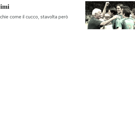
simi
cchie come il cucco, stavolta però