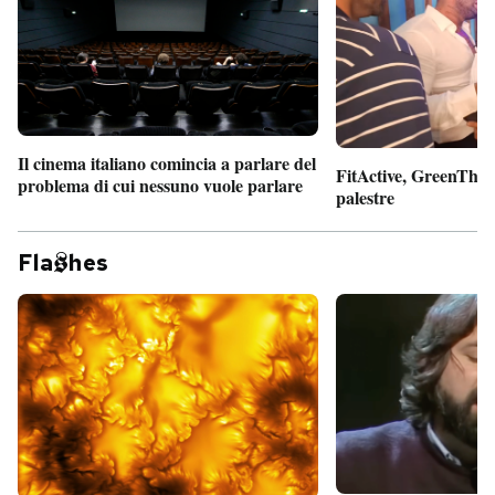
PODCAST
NEWSLETTER
Il cinema italiano comincia a parlare del
FitActive, GreenTheor
problema di cui nessuno vuole parlare
I MIEI PREFERITI
palestre
Fla
hes
SHOP
CALENDARIO
AREA PERSONALE
Entra