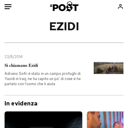
Auto
EZIDI
HOME
Italia
Moda
Mondo
Libri
23/8/2014
Politica
Consumismi
Si chiamano Ezidi
Tecnologia
Storie/Idee
Adriano Sofri è stato in un campo profughi di
Yazidi in Iraq, ne ha capito un po' di cose e ha
Internet
Ok Boomer!
parlato con l'uomo che li aiuta
Scienza
Media
Cultura
Europa
In evidenza
Economia
Altrecose
Sport
Mondiali calcio 2026