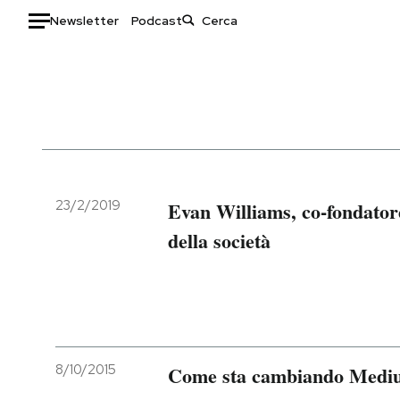
Newsletter
Podcast
Auto
HOME
Italia
Moda
Mondo
Libri
Politica
Consumismi
23/2/2019
Evan Williams, co-fondatore
Tecnologia
Storie/Idee
della società
Internet
Ok Boomer!
Scienza
Media
Cultura
Europa
Economia
Altrecose
Sport
Mondiali calcio 2026
8/10/2015
Come sta cambiando Medi