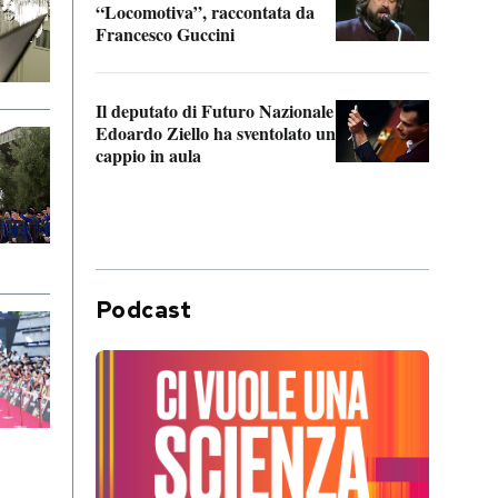
“Locomotiva”, raccontata da
inseg
Francesco Guccini
Khers
Il deputato di Futuro Nazionale
La pl
Edoardo Ziello ha sventolato un
da P
cappio in aula
Podcast