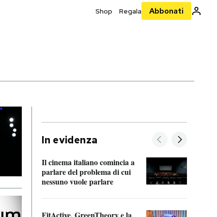
Abbonati
Shop
Regala
In evidenza
Il cinema italiano comincia a
A cos
parlare del problema di cui
nessuno vuole parlare
Cosa 
FitActive, GreenTheory e la