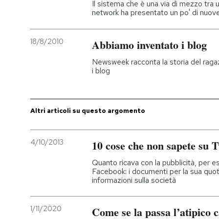
Il sistema che è una via di mezzo tra 
network ha presentato un po' di nuove
PODCAST
18/8/2010
Abbiamo inventato i blog
NEWSLETTER
Newsweek racconta la storia del raga
i blog
I MIEI PREFERITI
Altri articoli su questo argomento
SHOP
4/10/2013
10 cose che non sapete su T
CALENDARIO
Quanto ricava con la pubblicità, per 
Facebook: i documenti per la sua quo
informazioni sulla società
AREA PERSONALE
Entra
1/11/2020
Come se la passa l’atipico 