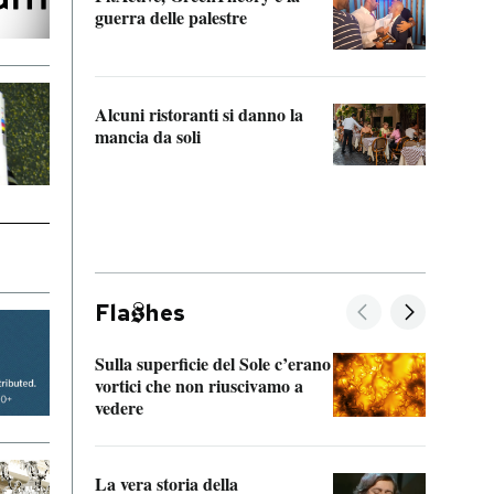
“Odis
guerra delle palestre
Che s
strum
Alcuni ristoranti si danno la
mancia da soli
Fla
hes
Sulla superficie del Sole c’erano
Il fi
vortici che non riuscivamo a
facen
vedere
dentr
La vera storia della
Il vi