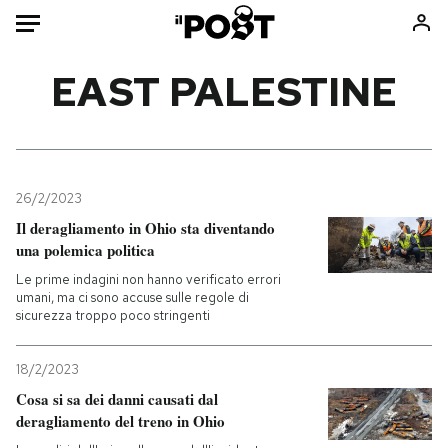
Auto
EAST PALESTINE
HOME
Italia
Moda
Mondo
Libri
26/2/2023
Politica
Consumismi
Il deragliamento in Ohio sta diventando
una polemica politica
Tecnologia
Storie/Idee
Le prime indagini non hanno verificato errori
Internet
Ok Boomer!
umani, ma ci sono accuse sulle regole di
Scienza
Media
sicurezza troppo poco stringenti
Cultura
Europa
Economia
Altrecose
18/2/2023
Cosa si sa dei danni causati dal
Sport
Mondiali calcio 2026
deragliamento del treno in Ohio