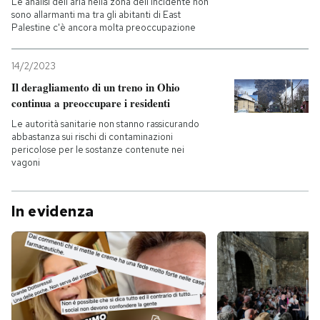
Le analisi dell'aria nella zona dell'incidente non
sono allarmanti ma tra gli abitanti di East
Palestine c'è ancora molta preoccupazione
PODCAST
14/2/2023
NEWSLETTER
Il deragliamento di un treno in Ohio
continua a preoccupare i residenti
I MIEI PREFERITI
Le autorità sanitarie non stanno rassicurando
abbastanza sui rischi di contaminazioni
pericolose per le sostanze contenute nei
vagoni
SHOP
In evidenza
CALENDARIO
AREA PERSONALE
Entra