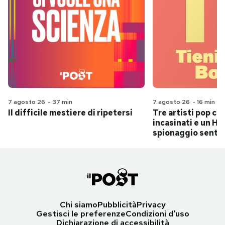
7 agosto 26
-
37 min
7 agosto 26
-
16 min
Il difficile mestiere di ripetersi
Tre artisti pop ch
incasinati e un Hit
spionaggio senti
Chi siamo
Pubblicità
Privacy
Gestisci le preferenze
Condizioni d'uso
Dichiarazione di accessibilità