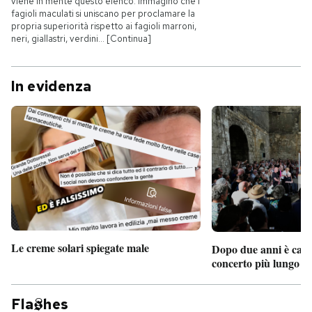
viene in mente questo elenco. Immagino che i
fagioli maculati si uniscano per proclamare la
propria superiorità rispetto ai fagioli marroni,
neri, giallastri, verdini… [Continua]
In evidenza
Le creme solari spiegate male
Dopo due anni è camb
concerto più lungo d
Fla
hes