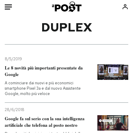
Auto
DUPLEX
HOME
Italia
Moda
Mondo
Libri
8/5/2019
Politica
Consumismi
Le 8 novità più importanti presentate da
Google
Tecnologia
Storie/Idee
A cominciare dai nuovi e più economici
Internet
Ok Boomer!
smartphone Pixel 3a e dal nuovo Assistente
Scienza
Media
Google, molto più veloce
Cultura
Europa
Economia
Altrecose
28/6/2018
Google fa sul serio con la sua intelligenza
Sport
Mondiali calcio 2026
artificiale che telefona al posto nostro