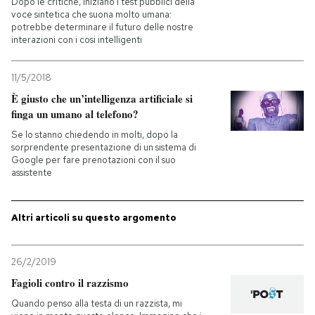
Dopo le critiche, iniziano i test pubblici della
voce sintetica che suona molto umana:
potrebbe determinare il futuro delle nostre
PODCAST
interazioni con i cosi intelligenti
NEWSLETTER
11/5/2018
È giusto che un’intelligenza artificiale si
finga un umano al telefono?
I MIEI PREFERITI
Se lo stanno chiedendo in molti, dopo la
sorprendente presentazione di un sistema di
Google per fare prenotazioni con il suo
SHOP
assistente
CALENDARIO
Altri articoli su questo argomento
AREA PERSONALE
26/2/2019
Fagioli contro il razzismo
Entra
Quando penso alla testa di un razzista, mi