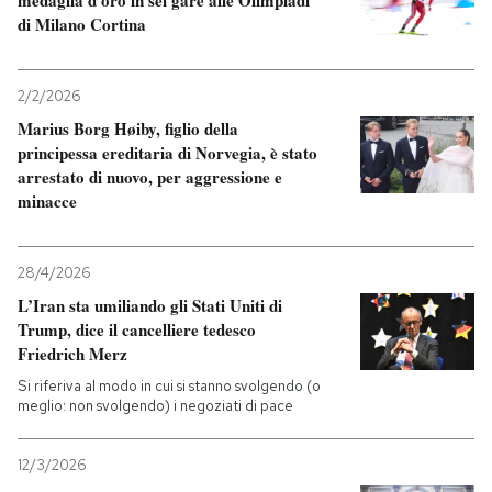
medaglia d’oro in sei gare alle Olimpiadi
di Milano Cortina
2/2/2026
Marius Borg Høiby, figlio della
principessa ereditaria di Norvegia, è stato
arrestato di nuovo, per aggressione e
minacce
28/4/2026
L’Iran sta umiliando gli Stati Uniti di
Trump, dice il cancelliere tedesco
Friedrich Merz
Si riferiva al modo in cui si stanno svolgendo (o
meglio: non svolgendo) i negoziati di pace
12/3/2026