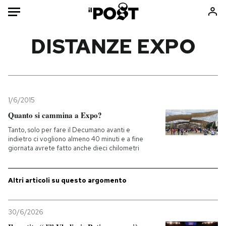
Auto
DISTANZE EXPO
HOME
Italia
Moda
Mondo
Libri
1/6/2015
Politica
Consumismi
Quanto si cammina a Expo?
Tecnologia
Storie/Idee
Tanto, solo per fare il Decumano avanti e
indietro ci vogliono almeno 40 minuti e a fine
Internet
Ok Boomer!
giornata avrete fatto anche dieci chilometri
Scienza
Media
Cultura
Europa
Altri articoli su questo argomento
Economia
Altrecose
Sport
Mondiali calcio 2026
30/6/2026