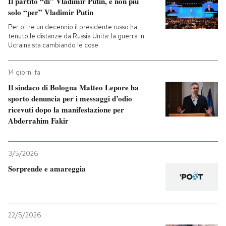
Il partito “di” Vladimir Putin, e non più
solo “per” Vladimir Putin
PODCAST
Per oltre un decennio il presidente russo ha
tenuto le distanze da Russia Unita: la guerra in
Ucraina sta cambiando le cose
NEWSLETTER
14 giorni fa
Il sindaco di Bologna Matteo Lepore ha
I MIEI PREFERITI
sporto denuncia per i messaggi d’odio
ricevuti dopo la manifestazione per
Abderrahim Fakir
SHOP
CALENDARIO
3/5/2026
Sorprende e amareggia
AREA PERSONALE
Entra
22/5/2026