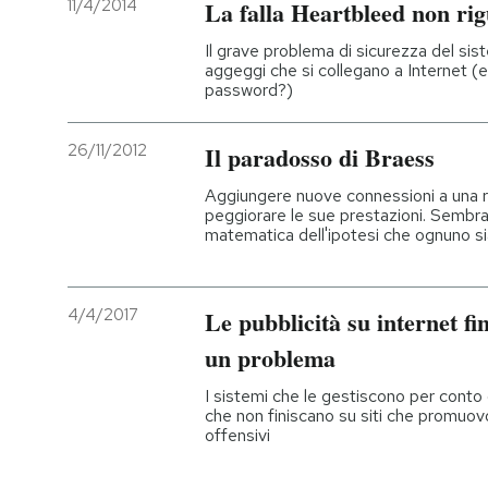
11/4/2014
La falla Heartbleed non rigu
PODCAST
Il grave problema di sicurezza del s
aggeggi che si collegano a Internet (
password?)
NEWSLETTER
26/11/2012
Il paradosso di Braess
I MIEI PREFERITI
Aggiungere nuove connessioni a una re
peggiorare le sue prestazioni. Sembr
matematica dell'ipotesi che ognuno si
SHOP
4/4/2017
Le pubblicità su internet fi
CALENDARIO
un problema
I sistemi che le gestiscono per conto
AREA PERSONALE
che non finiscano su siti che promuov
offensivi
Entra