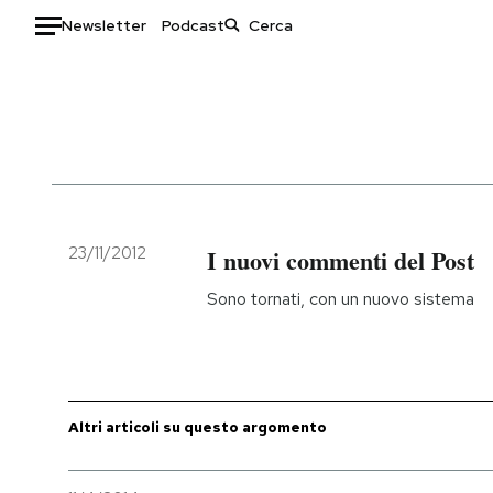
Newsletter
Podcast
Auto
HOME
Italia
Moda
Mondo
Libri
Politica
Consumismi
23/11/2012
I nuovi commenti del Post
Tecnologia
Storie/Idee
Sono tornati, con un nuovo sistema
Internet
Ok Boomer!
Scienza
Media
Cultura
Europa
Economia
Altrecose
Altri articoli su questo argomento
Sport
Mondiali calcio 2026