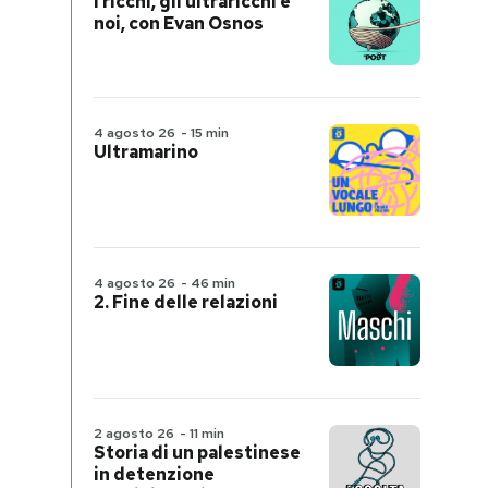
I ricchi, gli ultraricchi e
noi, con Evan Osnos
4 agosto 26
-
15 min
Ultramarino
4 agosto 26
-
46 min
2. Fine delle relazioni
2 agosto 26
-
11 min
Storia di un palestinese
in detenzione