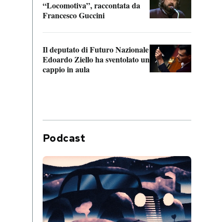
“Locomotiva”, raccontata da
inseg
Francesco Guccini
Khers
Il deputato di Futuro Nazionale
La pl
Edoardo Ziello ha sventolato un
da P
cappio in aula
Podcast