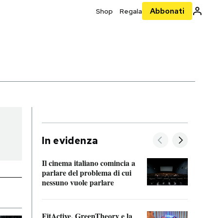
Abbonati
Shop
Regala
In evidenza
Il cinema italiano comincia a
A cos
parlare del problema di cui
nessuno vuole parlare
Cosa 
FitActive, GreenTheory e la