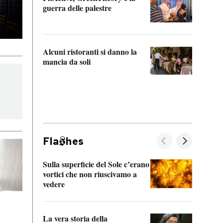
“Odis
guerra delle palestre
Che s
strum
Alcuni ristoranti si danno la
mancia da soli
Fla
hes
Sulla superficie del Sole c’erano
Il fi
vortici che non riuscivamo a
facen
vedere
dentr
La vera storia della
Il vi