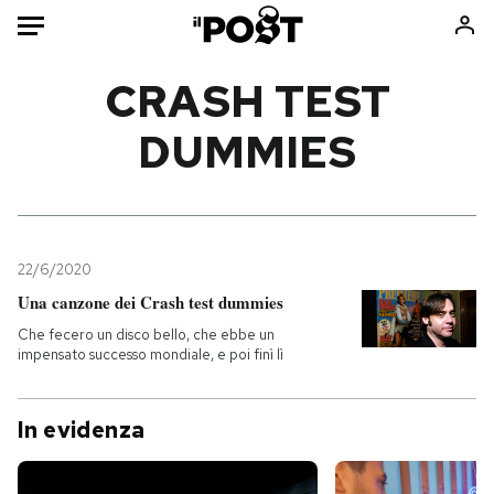
Auto
CRASH TEST
DUMMIES
HOME
Italia
Moda
Mondo
Libri
Politica
Consumismi
22/6/2020
Tecnologia
Storie/Idee
Una canzone dei Crash test dummies
Internet
Ok Boomer!
Che fecero un disco bello, che ebbe un
Scienza
Media
impensato successo mondiale, e poi finì lì
Cultura
Europa
Economia
Altrecose
In evidenza
Sport
Mondiali calcio 2026