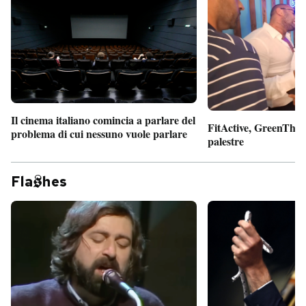
PODCAST
NEWSLETTER
I MIEI PREFERITI
Il cinema italiano comincia a parlare del
FitActive, GreenTheor
problema di cui nessuno vuole parlare
palestre
SHOP
Fla
hes
CALENDARIO
AREA PERSONALE
Entra