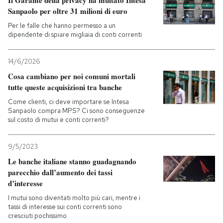
Il Garante della privacy ha multato Intesa
Sanpaolo per oltre 31 milioni di euro
Per le falle che hanno permesso a un
dipendente di spiare migliaia di conti correnti
14/6/2026
Cosa cambiano per noi comuni mortali
tutte queste acquisizioni tra banche
Come clienti, ci deve importare se Intesa
Sanpaolo compra MPS? Ci sono conseguenze
sul costo di mutui e conti correnti?
9/5/2023
Le banche italiane stanno guadagnando
parecchio dall’aumento dei tassi
d’interesse
I mutui sono diventati molto più cari, mentre i
tassi di interesse sui conti correnti sono
cresciuti pochissimo