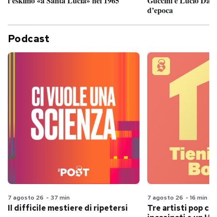
Guccini e Lucio Dalla
l’eskimo «a Santa Lucia» nel 1965
d’epoca
Podcast
7 agosto 26
-
37 min
7 agosto 26
-
16 min
Il difficile mestiere di ripetersi
Tre artisti pop ch