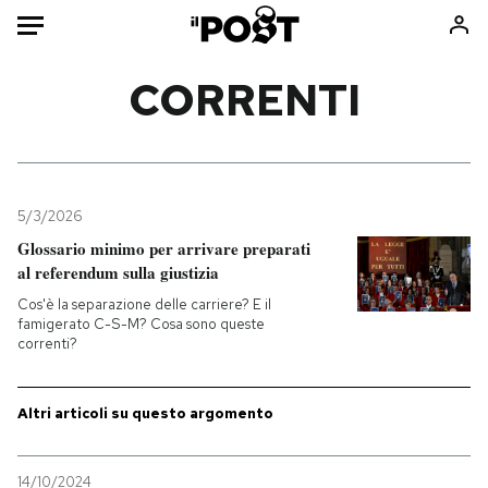
Auto
CORRENTI
HOME
Italia
Moda
Mondo
Libri
5/3/2026
Politica
Consumismi
Glossario minimo per arrivare preparati
al referendum sulla giustizia
Tecnologia
Storie/Idee
Cos'è la separazione delle carriere? E il
Internet
Ok Boomer!
famigerato C-S-M? Cosa sono queste
Scienza
Media
correnti?
Cultura
Europa
Economia
Altrecose
Altri articoli su questo argomento
Sport
Mondiali calcio 2026
14/10/2024