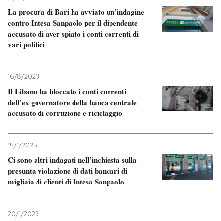
La procura di Bari ha avviato un’indagine
PODCAST
contro Intesa Sanpaolo per il dipendente
accusato di aver spiato i conti correnti di
vari politici
NEWSLETTER
16/8/2023
I MIEI PREFERITI
Il Libano ha bloccato i conti correnti
dell’ex governatore della banca centrale
accusato di corruzione e riciclaggio
SHOP
15/1/2025
CALENDARIO
Ci sono altri indagati nell’inchiesta sulla
presunta violazione di dati bancari di
migliaia di clienti di Intesa Sanpaolo
AREA PERSONALE
Entra
20/1/2023