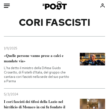
Auto
CORI FASCISTI
HOME
Italia
Moda
Mondo
Libri
1/11/2025
Politica
Consumismi
«Quelle persone vanno prese a calci e
mandate via»
Tecnologia
Storie/Idee
L'ha detto il ministro della Difesa Guido
Internet
Ok Boomer!
Crosetto, di Fratelli d'Italia, del gruppo che
Scienza
Media
cantava cori fascisti nella sede del suo partito
a Parma
Cultura
Europa
Economia
Altrecose
5/3/2024
Sport
Mondiali calcio 2026
I cori fascisti dei tifosi della Lazio nel
birrificio di Monaco in cui fu fondato il