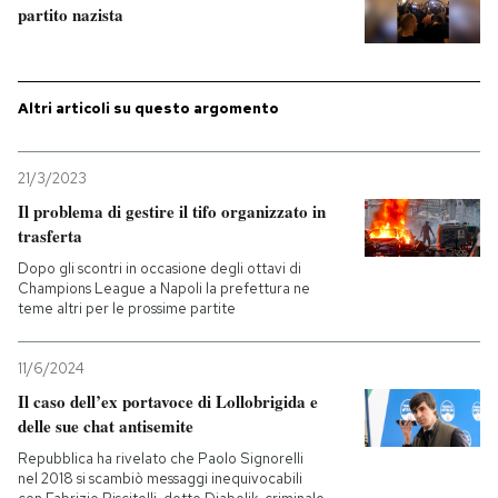
partito nazista
PODCAST
Altri articoli su questo argomento
NEWSLETTER
21/3/2023
I MIEI PREFERITI
Il problema di gestire il tifo organizzato in
trasferta
SHOP
Dopo gli scontri in occasione degli ottavi di
Champions League a Napoli la prefettura ne
teme altri per le prossime partite
CALENDARIO
11/6/2024
Il caso dell’ex portavoce di Lollobrigida e
AREA PERSONALE
delle sue chat antisemite
Entra
Repubblica ha rivelato che Paolo Signorelli
nel 2018 si scambiò messaggi inequivocabili