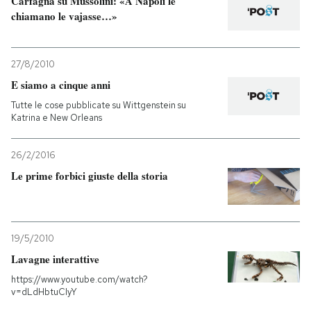
Carfagna su Mussolini: «A Napoli le
chiamano le vajasse…»
27/8/2010
E siamo a cinque anni
Tutte le cose pubblicate su Wittgenstein su
Katrina e New Orleans
26/2/2016
Le prime forbici giuste della storia
19/5/2010
Lavagne interattive
https://www.youtube.com/watch?
v=dLdHbtuCIyY