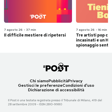
7 agosto 26
-
37 min
7 agosto 26
-
16 min
Il difficile mestiere di ripetersi
Tre artisti pop ch
incasinati e un Hit
spionaggio senti
Chi siamo
Pubblicità
Privacy
Gestisci le preferenze
Condizioni d'uso
Dichiarazione di accessibilità
Il Post è una testata registrata presso il Tribunale di Milano, 419 del
28 settembre 2009 - ISSN 2610-9980