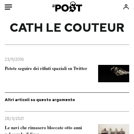
Auto
CATH LE COUTEUR
HOME
Italia
Moda
Mondo
Libri
23/11/2016
Politica
Consumismi
Potete seguire dei rifiuti spaziali su Twitter
Tecnologia
Storie/Idee
Internet
Ok Boomer!
Scienza
Media
Altri articoli su questo argomento
Cultura
Europa
Economia
Altrecose
28/3/2021
Sport
Mondiali calcio 2026
Le navi che rimasero bloccate otto anni