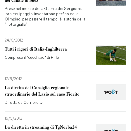
nel canale di Suez
Prese nel mezzo della Guerra dei Sei giorni, i
PODCAST
loro equipaggi si inventarono perfino delle
Olimpiadi per passare il tempo: è la storia della
“flotta gialla”
NEWSLETTER
24/6/2012
Tutti i rigori di Italia-Inghilterra
I MIEI PREFERITI
Compreso il "cucchiaio" di Pirlo
SHOP
17/9/2012
La diretta del Consiglio regionale
CALENDARIO
straordinario del Lazio sul caso Fiorito
Diretta da Corriere.tv
AREA PERSONALE
19/5/2012
Entra
La diretta in streaming di TgNorba24