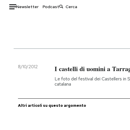
Newsletter
Podcast
Auto
HOME
Italia
Moda
Mondo
Libri
Politica
Consumismi
8/10/2012
I castelli di uomini a Tarr
Tecnologia
Storie/Idee
Le foto del festival dei Castellers in 
Internet
Ok Boomer!
catalana
Scienza
Media
Cultura
Europa
Altri articoli su questo argomento
Economia
Altrecose
Sport
Mondiali calcio 2026