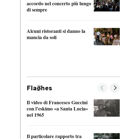
accordo nel concerto più lungo
di sempre
Il ci
parla
Alcuni ristoranti si danno la
nessu
mancia da soli
Fla
hes
Il video di Francesco Guccini
Sulla
con l’eskimo «a Santa Lucia»
vorti
nel 1965
veder
Il particolare rapporto tra
La ve