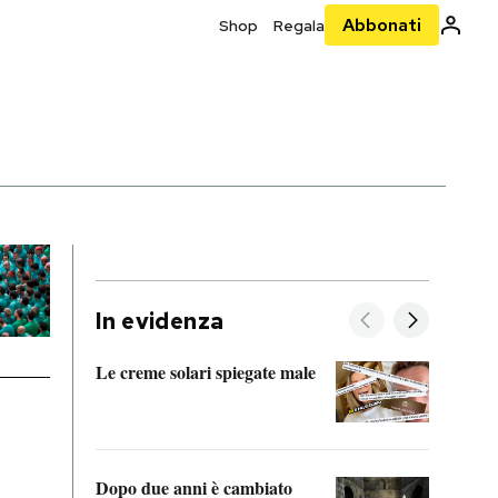
Abbonati
Shop
Regala
In evidenza
Le creme solari spiegate male
FitAc
guerr
Dopo due anni è cambiato
A cos