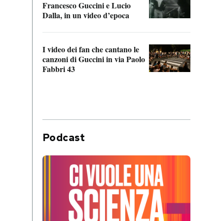
Francesco Guccini e Lucio
“Loco
Dalla, in un video d’epoca
Franc
I video dei fan che cantano le
Il de
canzoni di Guccini in via Paolo
Edoar
Fabbri 43
cappi
Podcast