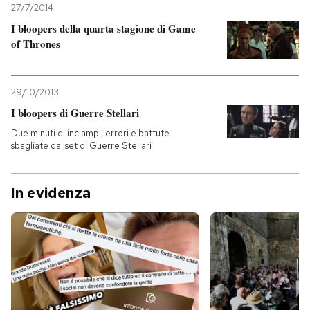
27/7/2014
I bloopers della quarta stagione di Game
PODCAST
of Thrones
NEWSLETTER
29/10/2013
I bloopers di Guerre Stellari
I MIEI PREFERITI
Due minuti di inciampi, errori e battute
sbagliate dal set di Guerre Stellari
SHOP
In evidenza
CALENDARIO
AREA PERSONALE
Entra