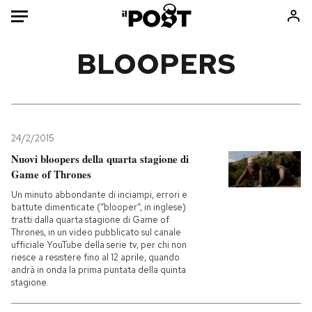
Auto
BLOOPERS
HOME
Italia
Moda
Mondo
Libri
24/2/2015
Politica
Consumismi
Nuovi bloopers della quarta stagione di
Game of Thrones
Tecnologia
Storie/Idee
Un minuto abbondante di inciampi, errori e
Internet
Ok Boomer!
battute dimenticate (“blooper“, in inglese)
Scienza
Media
tratti dalla quarta stagione di Game of
Thrones, in un video pubblicato sul canale
Cultura
Europa
ufficiale YouTube della serie tv, per chi non
Economia
Altrecose
riesce a resistere fino al 12 aprile, quando
andrà in onda la prima puntata della quinta
Sport
Mondiali calcio 2026
stagione.