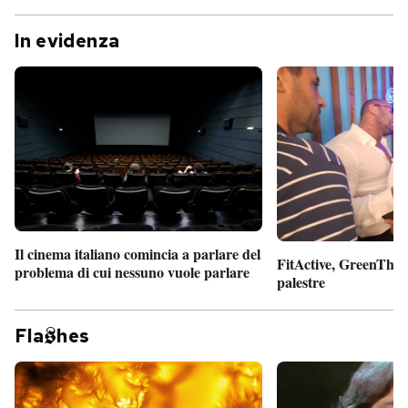
PODCAST
In evidenza
NEWSLETTER
I MIEI PREFERITI
SHOP
Il cinema italiano comincia a parlare del
FitActive, GreenTheor
problema di cui nessuno vuole parlare
CALENDARIO
palestre
Fla
hes
AREA PERSONALE
Entra