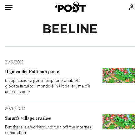
Auto
BEELINE
HOME
Italia
Moda
Mondo
Libri
21/6/2012
Politica
Consumismi
Il gioco dei Puffi non parte
Tecnologia
Storie/Idee
L'applicazione per smartphone e tablet
giocata in tutto il mondo è in tilt da ieri, ma c'è
Internet
Ok Boomer!
una soluzione
Scienza
Media
Cultura
Europa
20/6/2012
Economia
Altrecose
Smurfs village crashes
Sport
Mondiali calcio 2026
But there is a workaround: turn off the internet
connection