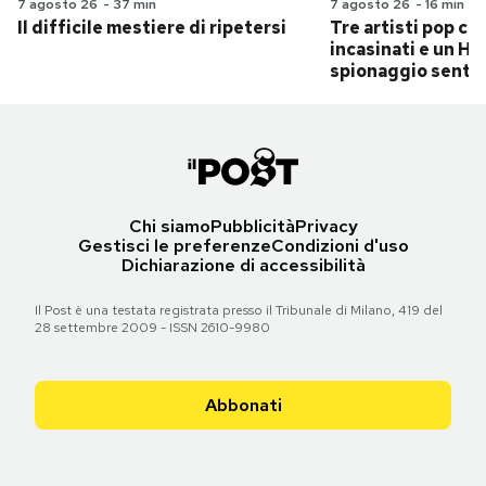
7 agosto 26
-
37 min
7 agosto 26
-
16 min
Il difficile mestiere di ripetersi
Tre artisti pop ch
incasinati e un Hit
spionaggio senti
Chi siamo
Pubblicità
Privacy
Gestisci le preferenze
Condizioni d'uso
Dichiarazione di accessibilità
Il Post è una testata registrata presso il Tribunale di Milano, 419 del
28 settembre 2009 - ISSN 2610-9980
Abbonati