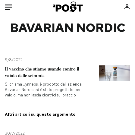
Auto
BAVARIAN NORDIC
HOME
Italia
Moda
Mondo
Libri
9/8/2022
Politica
Consumismi
Il vaccino che stiamo usando contro il
vaiolo delle scimmie
Tecnologia
Storie/Idee
Si chiama Jynneos, è prodotto dall'azienda
Internet
Ok Boomer!
Bavarian Nordic ed è stato progettato per il
Scienza
Media
vaiolo, ma non lascia cicatrici sul braccio
Cultura
Europa
Economia
Altrecose
Altri articoli su questo argomento
Sport
Mondiali calcio 2026
30/7/2022