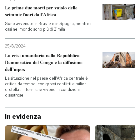
Le prime due morti per vaiolo delle
PODCAST
scimmie fuori dall’Africa
Sono avvenute in Brasile e in Spagna, mentre i
casi nel mondo sono più di 21mila
NEWSLETTER
25/8/2024
I MIEI PREFERITI
La crisi umanitaria nella Repubblica
Democratica del Congo e la diffusione
dell’mpox
SHOP
La situazione nel paese dell'Africa centrale è
critica da tempo, con grossi conflitti e milioni
di sfollati interni che vivono in condizioni
CALENDARIO
disastrose
AREA PERSONALE
In evidenza
Entra