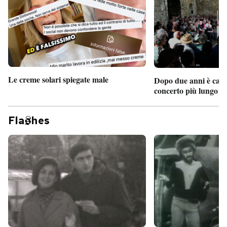
Le creme solari spiegate male
Dopo due anni è camb
concerto più lungo d
Fla
hes