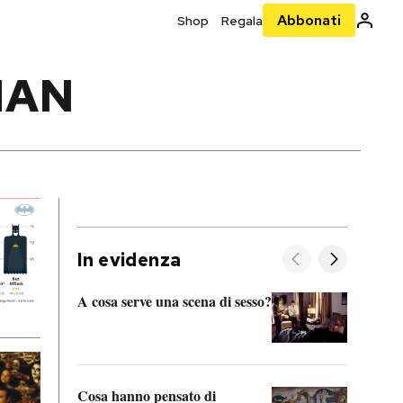
Abbonati
Shop
Regala
MAN
In evidenza
A cosa serve una scena di sesso?
La “I
bolog
Cosa hanno pensato di
Se sa