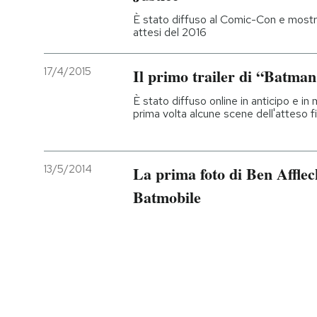
È stato diffuso al Comic-Con e mostra 
PODCAST
attesi del 2016
17/4/2015
Il primo trailer di “Batma
NEWSLETTER
È stato diffuso online in anticipo e in
prima volta alcune scene dell'atteso f
I MIEI PREFERITI
SHOP
13/5/2014
La prima foto di Ben Afflec
Batmobile
CALENDARIO
AREA PERSONALE
Entra