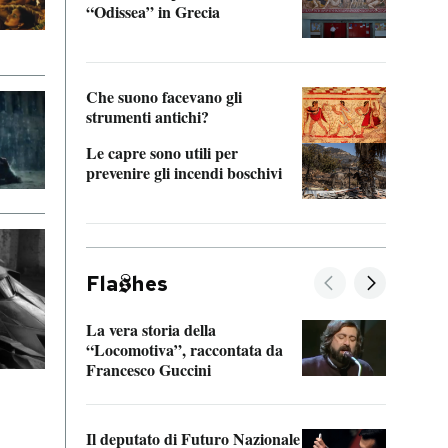
“Odissea” in Grecia
vedi 
Che suono facevano gli
strumenti antichi?
Le capre sono utili per
prevenire gli incendi boschivi
Fla
hes
La vera storia della
Il vi
“Locomotiva”, raccontata da
inseg
Francesco Guccini
Khers
Il deputato di Futuro Nazionale
La pl