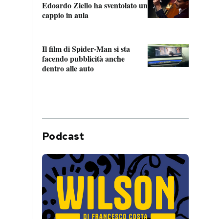
Edoardo Ziello ha sventolato un
da P
cappio in aula
La de
Il film di Spider-Man si sta
Franc
facendo pubblicità anche
dello
dentro alle auto
Podcast