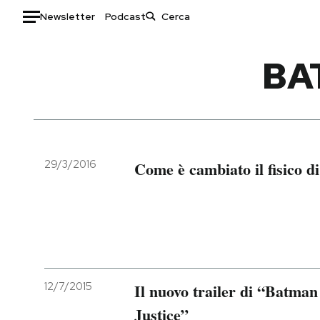
Newsletter
Podcast
Auto
BA
HOME
Italia
Moda
Mondo
Libri
Politica
Consumismi
29/3/2016
Come è cambiato il fisico d
Tecnologia
Storie/Idee
Internet
Ok Boomer!
Scienza
Media
Cultura
Europa
Economia
Altrecose
Sport
Mondiali calcio 2026
12/7/2015
Il nuovo trailer di “Batma
Justice”