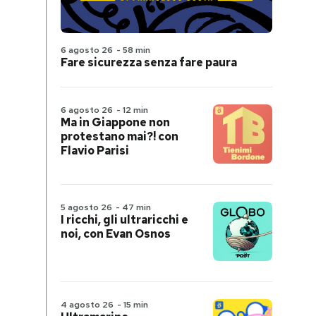
6 agosto 26
-
58 min
Fare sicurezza senza fare paura
6 agosto 26
-
12 min
Ma in Giappone non
protestano mai?! con
Flavio Parisi
5 agosto 26
-
47 min
I ricchi, gli ultraricchi e
noi, con Evan Osnos
4 agosto 26
-
15 min