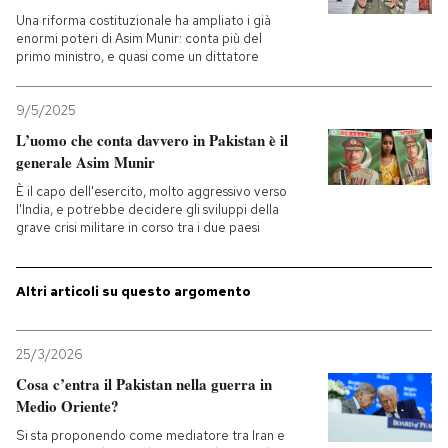
Una riforma costituzionale ha ampliato i già
enormi poteri di Asim Munir: conta più del
PODCAST
primo ministro, e quasi come un dittatore
NEWSLETTER
9/5/2025
L’uomo che conta davvero in Pakistan è il
generale Asim Munir
I MIEI PREFERITI
È il capo dell'esercito, molto aggressivo verso
l'India, e potrebbe decidere gli sviluppi della
grave crisi militare in corso tra i due paesi
SHOP
Altri articoli su questo argomento
CALENDARIO
25/3/2026
AREA PERSONALE
Cosa c’entra il Pakistan nella guerra in
Medio Oriente?
Entra
Si sta proponendo come mediatore tra Iran e