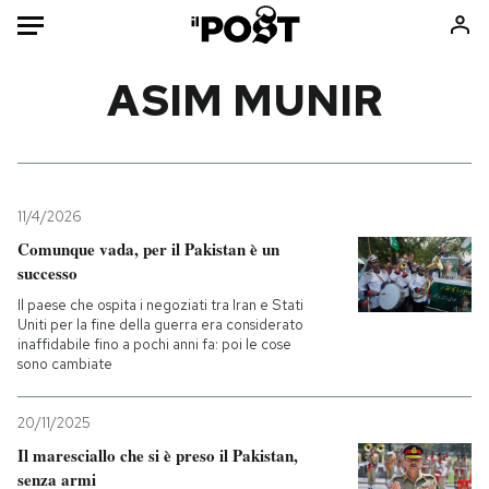
Auto
ASIM MUNIR
HOME
Italia
Moda
Mondo
Libri
11/4/2026
Politica
Consumismi
Comunque vada, per il Pakistan è un
successo
Tecnologia
Storie/Idee
Il paese che ospita i negoziati tra Iran e Stati
Internet
Ok Boomer!
Uniti per la fine della guerra era considerato
Scienza
Media
inaffidabile fino a pochi anni fa: poi le cose
sono cambiate
Cultura
Europa
Economia
Altrecose
20/11/2025
Sport
Mondiali calcio 2026
Il maresciallo che si è preso il Pakistan,
senza armi