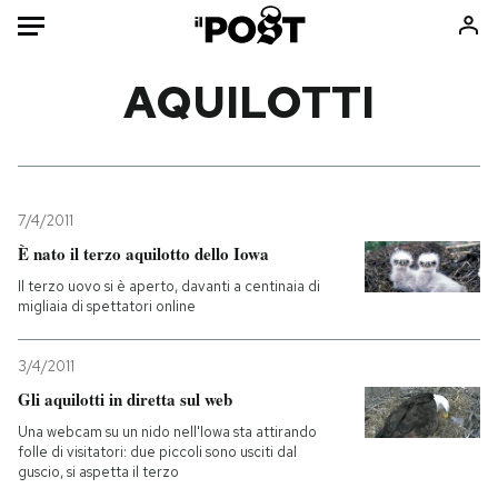
Auto
AQUILOTTI
HOME
Italia
Moda
Mondo
Libri
7/4/2011
Politica
Consumismi
È nato il terzo aquilotto dello Iowa
Tecnologia
Storie/Idee
Il terzo uovo si è aperto, davanti a centinaia di
migliaia di spettatori online
Internet
Ok Boomer!
Scienza
Media
3/4/2011
Cultura
Europa
Gli aquilotti in diretta sul web
Economia
Altrecose
Una webcam su un nido nell'Iowa sta attirando
Sport
Mondiali calcio 2026
folle di visitatori: due piccoli sono usciti dal
guscio, si aspetta il terzo