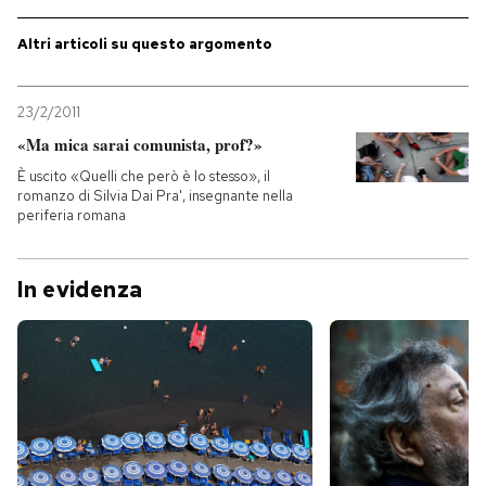
PODCAST
Altri articoli su questo argomento
23/2/2011
NEWSLETTER
«Ma mica sarai comunista, prof?»
È uscito «Quelli che però è lo stesso», il
I MIEI PREFERITI
romanzo di Silvia Dai Pra', insegnante nella
periferia romana
SHOP
In evidenza
CALENDARIO
AREA PERSONALE
Entra