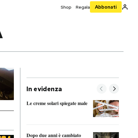
Abbonati
Shop
Regala
A
In evidenza
Le creme solari spiegate male
FitAc
guerr
Dopo due anni è cambiato
A cos