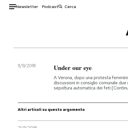
Newsletter
Podcast
Auto
HOME
Italia
Moda
Mondo
Libri
Politica
Consumismi
11/9/2018
Under our eye
Tecnologia
Storie/Idee
A Verona, dopo una protesta femminist
Internet
Ok Boomer!
discussioni in consiglio comunale due 
sepoltura automatica dei feti [Contin
Scienza
Media
Cultura
Europa
Economia
Altrecose
Altri articoli su questo argomento
Sport
Mondiali calcio 2026