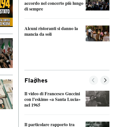
accordo nel concerto più lungo
di sempre
Il ci
parla
Alcuni ristoranti si danno la
nessu
mancia da soli
Fla
hes
Il video di Francesco Guccini
Sulla
con l’eskimo «a Santa Lucia»
vorti
nel 1965
veder
Il particolare rapporto tra
La ve