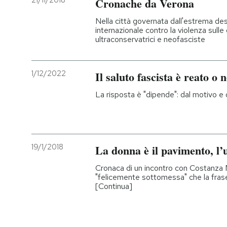
21/11/2018
Cronache da Verona
PODCAST
Nella città governata dall'estrema des
internazionale contro la violenza sull
ultraconservatrici e neofasciste
NEWSLETTER
1/12/2022
Il saluto fascista è reato o 
I MIEI PREFERITI
La risposta è "dipende": dal motivo e d
SHOP
19/1/2018
La donna è il pavimento, l
CALENDARIO
Cronaca di un incontro con Costanza M
"felicemente sottomessa" che la frase
[Continua]
AREA PERSONALE
Entra