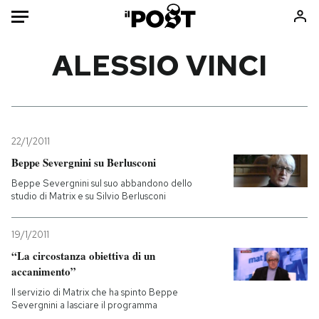
Auto
ALESSIO VINCI
HOME
Italia
Moda
Mondo
Libri
22/1/2011
Politica
Consumismi
Beppe Severgnini su Berlusconi
Tecnologia
Storie/Idee
Beppe Severgnini sul suo abbandono dello
studio di Matrix e su Silvio Berlusconi
Internet
Ok Boomer!
Scienza
Media
19/1/2011
Cultura
Europa
“La circostanza obiettiva di un
Economia
Altrecose
accanimento”
Sport
Mondiali calcio 2026
Il servizio di Matrix che ha spinto Beppe
Severgnini a lasciare il programma