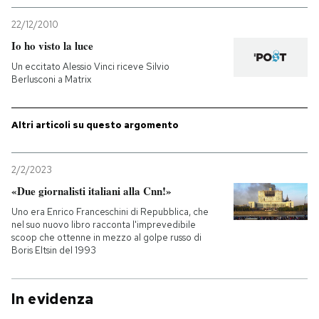
22/12/2010
PODCAST
Io ho visto la luce
Un eccitato Alessio Vinci riceve Silvio
NEWSLETTER
Berlusconi a Matrix
I MIEI PREFERITI
Altri articoli su questo argomento
SHOP
2/2/2023
«Due giornalisti italiani alla Cnn!»
Uno era Enrico Franceschini di Repubblica, che
CALENDARIO
nel suo nuovo libro racconta l'imprevedibile
scoop che ottenne in mezzo al golpe russo di
Boris Eltsin del 1993
AREA PERSONALE
Entra
In evidenza