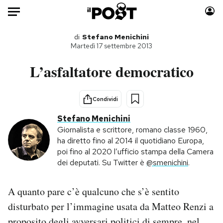
Auto
di
Stefano Menichini
Martedì 17 settembre 2013
HOME
L’asfaltatore democratico
Italia
Moda
Mondo
Libri
Condividi
Politica
Consumismi
Stefano Menichini
Tecnologia
Storie/Idee
Giornalista e scrittore, romano classe 1960,
ha diretto fino al 2014 il quotidiano Europa,
Internet
Ok Boomer!
poi fino al 2020 l’ufficio stampa della Camera
Scienza
Media
dei deputati. Su Twitter è
@smenichini
.
Cultura
Europa
Economia
Altrecose
A quanto pare c’è qualcuno che s’è sentito
Sport
Mondiali calcio 2026
disturbato per l’immagine usata da Matteo Renzi a
proposito degli avversari politici di sempre, nel