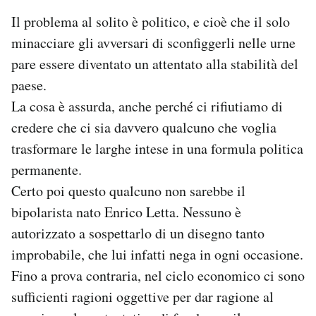
Notifiche mobile
Il problema al solito è politico, e cioè che il solo
Regala il Post
minacciare gli avversari di sconfiggerli nelle urne
Hai bisogno di aiuto?
pare essere diventato un attentato alla stabilità del
Esci
paese.
La cosa è assurda, anche perché ci rifiutiamo di
credere che ci sia davvero qualcuno che voglia
trasformare le larghe intese in una formula politica
permanente.
Certo poi questo qualcuno non sarebbe il
bipolarista nato Enrico Letta. Nessuno è
autorizzato a sospettarlo di un disegno tanto
improbabile, che lui infatti nega in ogni occasione.
Fino a prova contraria, nel ciclo economico ci sono
sufficienti ragioni oggettive per dar ragione al