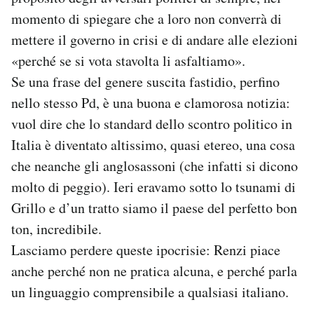
momento di spiegare che a loro non converrà di
PODCAST
mettere il governo in crisi e di andare alle elezioni
«perché se si vota stavolta li asfaltiamo».
NEWSLETTER
Se una frase del genere suscita fastidio, perfino
nello stesso Pd, è una buona e clamorosa notizia:
vuol dire che lo standard dello scontro politico in
I MIEI PREFERITI
Italia è diventato altissimo, quasi etereo, una cosa
che neanche gli anglosassoni (che infatti si dicono
SHOP
molto di peggio). Ieri eravamo sotto lo tsunami di
Grillo e d’un tratto siamo il paese del perfetto bon
CALENDARIO
ton, incredibile.
Lasciamo perdere queste ipocrisie: Renzi piace
AREA PERSONALE
anche perché non ne pratica alcuna, e perché parla
Area Personale
un linguaggio comprensibile a qualsiasi italiano.
Newsletter