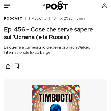
Auto
PODCAST
TIMBUCTU
18 mag 2026 - 13 min
Ep. 456 – Cose che serve sapere
HOME
sull’Ucraina (e la Russia)
Italia
Moda
La guerra a cui nessuno credeva di Shaun Walker,
Mondo
Libri
Internazionale Extra Large
Politica
Consumismi
Tecnologia
Storie/Idee
Internet
Ok Boomer!
Scienza
Media
Cultura
Europa
Economia
Altrecose
Sport
Mondiali calcio 2026