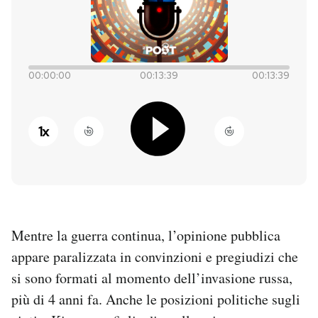
PODCAST
NEWSLETTER
00:00:00
00:13:39
00:13:39
I MIEI PREFERITI
1
x
SHOP
CALENDARIO
Mentre la guerra continua, l’opinione pubblica
appare paralizzata in convinzioni e pregiudizi che
AREA PERSONALE
si sono formati al momento dell’invasione russa,
Entra
più di 4 anni fa. Anche le posizioni politiche sugli