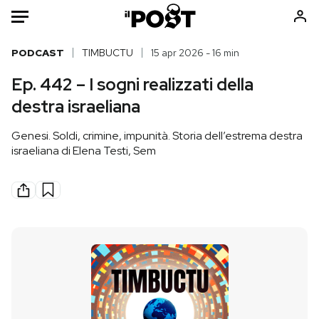
Auto
PODCAST
TIMBUCTU
15 apr 2026 - 16 min
Ep. 442 – I sogni realizzati della
HOME
destra israeliana
Italia
Moda
Genesi. Soldi, crimine, impunità. Storia dell’estrema destra
Mondo
Libri
israeliana di Elena Testi, Sem
Politica
Consumismi
Tecnologia
Storie/Idee
Internet
Ok Boomer!
Scienza
Media
Cultura
Europa
Economia
Altrecose
Sport
Mondiali calcio 2026