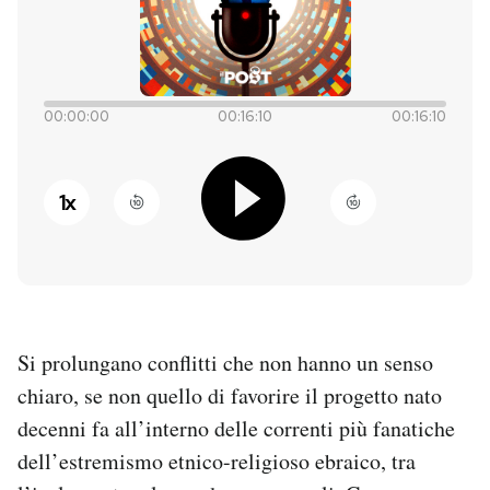
PODCAST
NEWSLETTER
00:00:00
00:16:10
00:16:10
I MIEI PREFERITI
1
x
SHOP
CALENDARIO
Si prolungano conflitti che non hanno un senso
chiaro, se non quello di favorire il progetto nato
AREA PERSONALE
decenni fa all’interno delle correnti più fanatiche
Entra
dell’estremismo etnico-religioso ebraico, tra