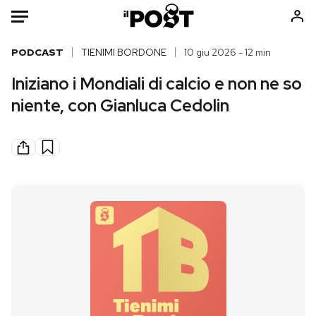
Auto
PODCAST
TIENIMI BORDONE
10 giu 2026 - 12 min
Iniziano i Mondiali di calcio e non ne so
HOME
niente, con Gianluca Cedolin
Italia
Moda
Mondo
Libri
Politica
Consumismi
Tecnologia
Storie/Idee
Internet
Ok Boomer!
Scienza
Media
Cultura
Europa
Economia
Altrecose
Sport
Mondiali calcio 2026