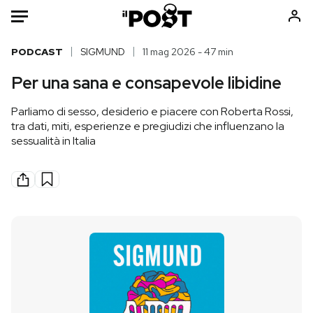
Auto
PODCAST
SIGMUND
11 mag 2026 - 47 min
Per una sana e consapevole libidine
HOME
Parliamo di sesso, desiderio e piacere con Roberta Rossi,
Italia
Moda
tra dati, miti, esperienze e pregiudizi che influenzano la
Mondo
Libri
sessualità in Italia
Politica
Consumismi
Tecnologia
Storie/Idee
Internet
Ok Boomer!
Scienza
Media
Cultura
Europa
Economia
Altrecose
Sport
Mondiali calcio 2026