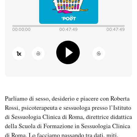
PODCAST
00:00:00
00:47:49
00:47:49
NEWSLETTER
1
x
I MIEI PREFERITI
SHOP
CALENDARIO
Parliamo di sesso, desiderio e piacere con Roberta
Rossi, psicoterapeuta e sessuologa presso l’Istituto
AREA PERSONALE
di Sessuologia Clinica di Roma, direttrice didattica
della Scuola di Formazione in Sessuologia Clinica
Entra
di Roma. Lo facciamo passando tra dati, miti,