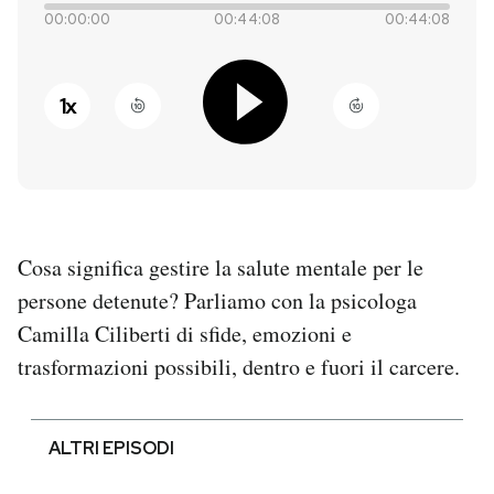
00:00:00
00:44:08
00:44:08
PODCAST
1
x
NEWSLETTER
I MIEI PREFERITI
Cosa significa gestire la salute mentale per le
SHOP
persone detenute? Parliamo con la psicologa
Camilla Ciliberti di sfide, emozioni e
CALENDARIO
trasformazioni possibili, dentro e fuori il carcere.
AREA PERSONALE
ALTRI EPISODI
Entra