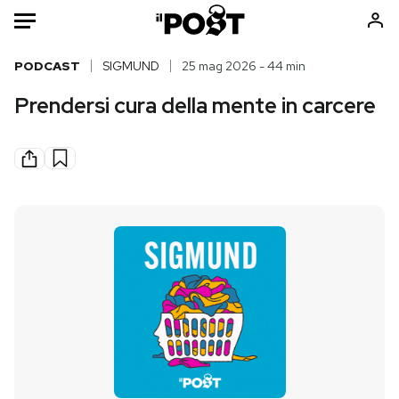
Auto
PODCAST
SIGMUND
25 mag 2026 - 44 min
Prendersi cura della mente in carcere
HOME
Italia
Moda
Mondo
Libri
Politica
Consumismi
Tecnologia
Storie/Idee
Internet
Ok Boomer!
Scienza
Media
Cultura
Europa
Economia
Altrecose
Sport
Mondiali calcio 2026