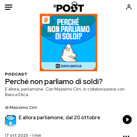
Auto
HOME
Italia
Moda
Mondo
Libri
Politica
Consumismi
PODCAST
Tecnologia
Storie/Idee
Perché non parliamo di soldi?
Internet
Ok Boomer!
E allora, parliamone. Con Massimo Cirri, in collaborazione con
Banca Etica.
Scienza
Media
Cultura
Europa
di
Massimo Cirri
Economia
Altrecose
E allora parliamone, dal 20 ottobre
Sport
Mondiali calcio 2026
17 ott 2025
-
1 min