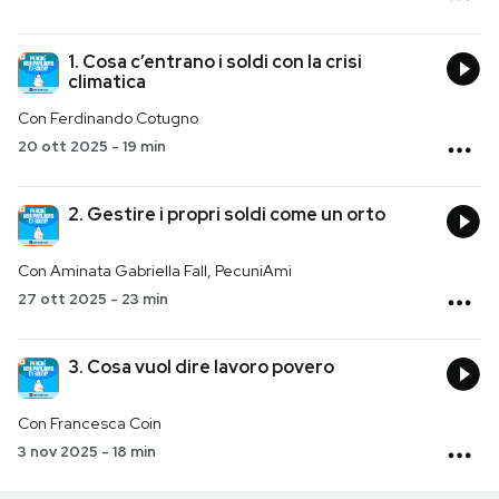
PODCAST
1. Cosa c’entrano i soldi con la crisi
climatica
Con Ferdinando Cotugno
NEWSLETTER
20 ott 2025
-
19 min
I MIEI PREFERITI
2. Gestire i propri soldi come un orto
SHOP
Con Aminata Gabriella Fall, PecuniAmi
27 ott 2025
-
23 min
CALENDARIO
3. Cosa vuol dire lavoro povero
AREA PERSONALE
Con Francesca Coin
3 nov 2025
-
18 min
Entra