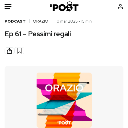
Auto
PODCAST
ORAZIO
10 mar 2025 - 15 min
Ep 61 – Pessimi regali
HOME
Italia
Moda
Mondo
Libri
Politica
Consumismi
Tecnologia
Storie/Idee
Internet
Ok Boomer!
Scienza
Media
Cultura
Europa
Economia
Altrecose
Sport
Mondiali calcio 2026